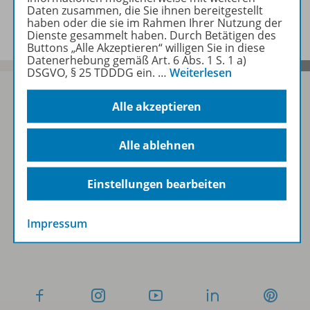
Benachrichtigungs-Service
Daten zusammen, die Sie ihnen bereitgestellt
haben oder die sie im Rahmen Ihrer Nutzung der
Dienste gesammelt haben. Durch Betätigen des
Buttons „Alle Akzeptieren“ willigen Sie in diese
Datenerhebung gemäß Art. 6 Abs. 1 S. 1 a)
DSGVO, § 25 TDDDG ein.
…
Weiterlesen
Alle akzeptieren
Sofort profitieren
Alle ablehnen
Zum Newsletter anmelden
Einstellungen bearbeiten
Impressum
Folgen Sie uns auf Social Media