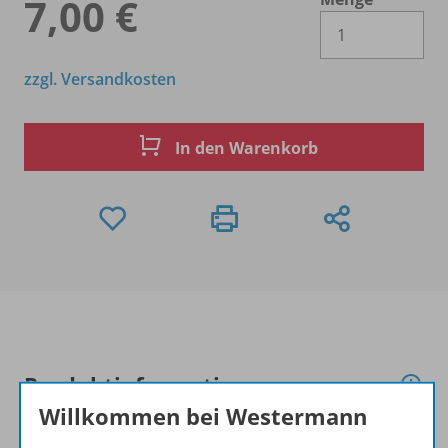
7,00 €
Es 
zzgl. Versandkosten
In den Warenkorb
Produktinformationen
Willkommen bei Westermann