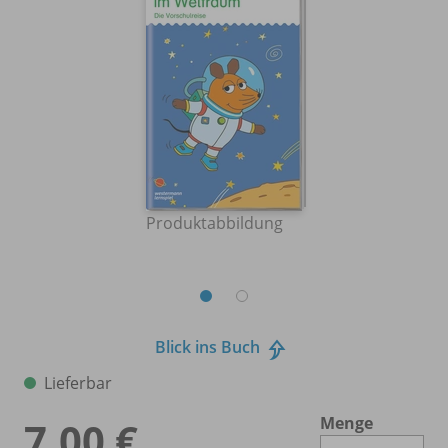
Produktabbildung
Blick ins Buch
Lieferbar
Menge
7,00 €
Es 