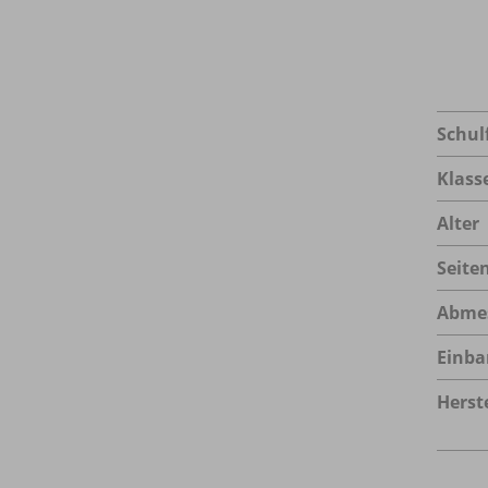
Schul
Klass
Alter
Seite
Abme
Einba
Herste