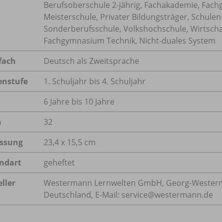
Berufsoberschule 2-jährig, Fachakademie, Fach
Meisterschule, Privater Bildungsträger, Schul
Sonderberufsschule, Volkshochschule, Wirtscha
Fachgymnasium Technik, Nicht-duales System
fach
Deutsch als Zweitsprache
enstufe
1. Schuljahr bis 4. Schuljahr
6 Jahre bis 10 Jahre
n
32
ssung
23,4 x 15,5 cm
ndart
geheftet
ller
Westermann Lernwelten GmbH, Georg-Westerma
Deutschland, E-Mail: service@westermann.de