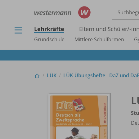
Lehrkräfte
Eltern und Schüler/
-in
Grundschule
Mittlere Schulformen
G
LÜK
LÜK-Übungshefte - DaZ und Da
L
Stu
Deu