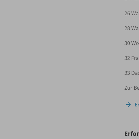
26 Was
28 Was
30 Wo 
32 Fr
33 Da
Zur B
E
Erfo