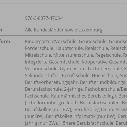
978-3-8377-4703-4
n
Alle Bundesländer sowie Luxemburg
form
Kindergarten/
Vorschule, Grundschule, Grundsc
Förderschule, Hauptschule, Realschule, Realsch
Mittelschule, Mittelstufenschule, Regelschule, 
Integrierte Gesamtschule, Kooperative Gesamts
Verbundschule, Gymnasium, Fachoberschule, K
Sekundarstufe II, Berufsschule, Hochschule, Au
Berufsvorbereitungsjahr, Berufsgrundbildungsja
Berufsfachschule, 2-jährige, Fachoberschule/
Be
Fachschule, Kaufmännisches Berufskolleg I, Be
(schulformübergreifend), Berufsfachschulen, Be
Berufskolleg (nur BW), Berufskolleg techn. Ass
(nur BW), Berufskolleg Informatik (nur BW), Beru
jährig (nur BW), Höhere Berufsfachschule, Beru