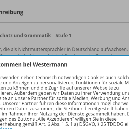
hreibung
chatz und Grammatik – Stufe 1
, die als Nichtmuttersprachler in Deutschland aufwachsen, b
e Grundschule, können (einige) Strukturen im Deutschen an
die groben Zusammenhänge. Dennoch haben sie oftmals Schwi
kommen bei Westermann
denes Wissen nicht gefestigt ist. Mit dem vorliegenden Hef
en werden, ihr Wissen zu wiederholen, zu vertiefen und au
erwenden neben technisch notwendigen Cookies auch solc
e und Anzeigen zu personalisieren, Funktionen für soziale 
ten zu können und die Zugriffe auf unserer Webseite zu
:
sieren. Außerdem geben wir Daten zu ihrer Verwendung un
ite an unsere Partner für soziale Medien, Werbung und An
r. Unserer Partner führen diese Informationen möglicherwe
er Schule (Wortschatz / der - die - das)
eiteren Daten zusammen, die Sie ihnen bereitgestellt haben
ie im Rahmen Ihrer Nutzung der Dienste gesammelt haben. 
Familie (Genitiv mit s)
gen des Buttons „Alle Akzeptieren“ willigen Sie in diese
erhebung gemäß Art. 6 Abs. 1 S. 1 a) DSGVO, § 25 TDDDG e