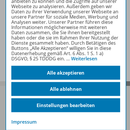
anbieten zu können und die Zugriffe auf unserer
Webseite zu analysieren. Außerdem geben wir
Daten zu ihrer Verwendung unserer Webseite an
Bestandteile
unsere Partner für soziale Medien, Werbung und
Analysen weiter. Unserer Partner führen diese
Informationen möglicherweise mit weiteren
Daten zusammen, die Sie ihnen bereitgestellt
Zugehörige Produkte
haben oder die sie im Rahmen Ihrer Nutzung der
Dienste gesammelt haben. Durch Betätigen des
Buttons „Alle Akzeptieren“ willigen Sie in diese
Datenerhebung gemäß Art. 6 Abs. 1 S. 1 a)
DSGVO, § 25 TDDDG ein.
…
Weiterlesen
Benachrichtigungs-Service
Alle akzeptieren
Alle ablehnen
Einstellungen bearbeiten
Sofort profitieren
Impressum
Zum Newsletter anmelden