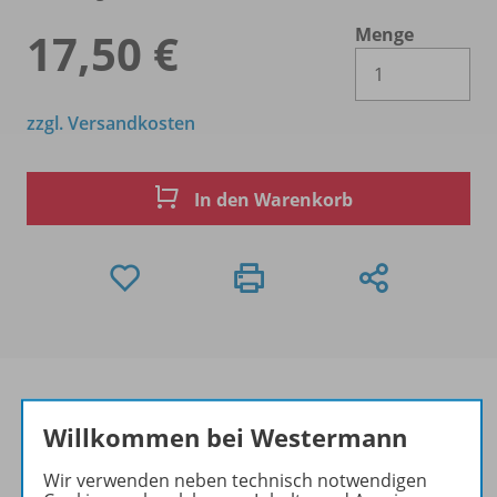
Menge
17,50 €
Es 
zzgl. Versandkosten
In den Warenkorb
Willkommen bei Westermann
Produktinformationen
Wir verwenden neben technisch notwendigen