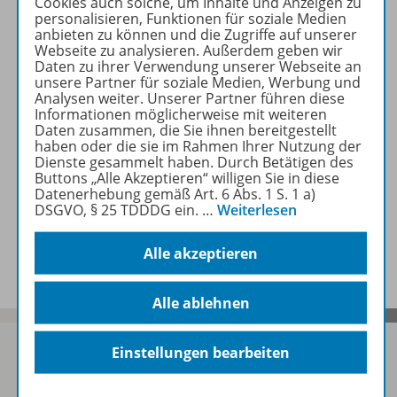
Cookies auch solche, um Inhalte und Anzeigen zu
personalisieren, Funktionen für soziale Medien
anbieten zu können und die Zugriffe auf unserer
Beschreibung
Webseite zu analysieren. Außerdem geben wir
Daten zu ihrer Verwendung unserer Webseite an
unsere Partner für soziale Medien, Werbung und
Analysen weiter. Unserer Partner führen diese
Zugehörige Produkte
Informationen möglicherweise mit weiteren
Daten zusammen, die Sie ihnen bereitgestellt
haben oder die sie im Rahmen Ihrer Nutzung der
Dienste gesammelt haben. Durch Betätigen des
Video
Buttons „Alle Akzeptieren“ willigen Sie in diese
Datenerhebung gemäß Art. 6 Abs. 1 S. 1 a)
DSGVO, § 25 TDDDG ein.
…
Weiterlesen
Benachrichtigungs-Service
Alle akzeptieren
Alle ablehnen
Einstellungen bearbeiten
Sofort profitieren