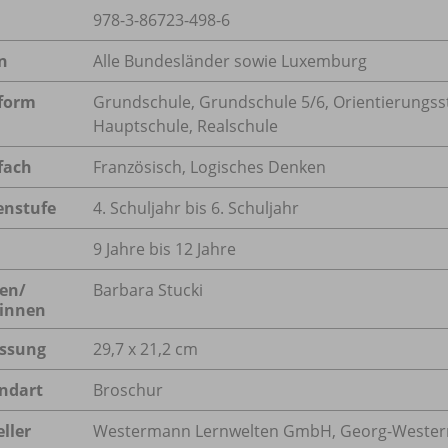
978-3-86723-498-6
n
Alle Bundesländer sowie Luxemburg
form
Grundschule, Grundschule 5/
6, Orientierungss
Hauptschule, Realschule
fach
Französisch
,
Logisches Denken
enstufe
4. Schuljahr bis 6. Schuljahr
9 Jahre bis 12 Jahre
en/
Barbara Stucki
innen
ssung
29,7 x 21,2 cm
ndart
Broschur
ller
Westermann Lernwelten GmbH, Georg-Westerm