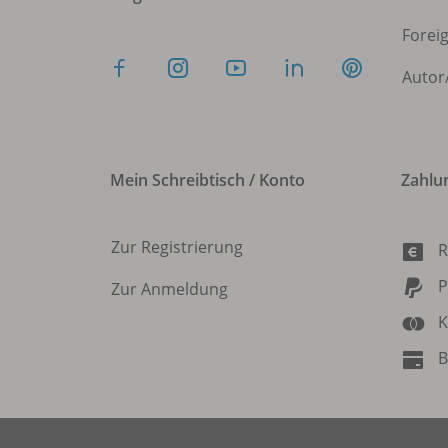
Forei
Autor
Mein Schreibtisch / Konto
Zahlu
Zur Registrierung
R
P
Zur Anmeldung
K
B