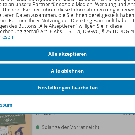
ite an unsere Partner für soziale Medien, Werbung und An
 Band startet mit Mini-Logicals (jeweils drei bis fünf Sätze)
r. Unserer Partner führen diese Informationen möglicherwe
 dieses Rätselformates üben.
eiteren Daten zusammen, die Sie ihnen bereitgestellt haben
ie im Rahmen Ihrer Nutzung der Dienste gesammelt haben. 
gen des Buttons „Alle Akzeptieren“ willigen Sie in diese
t
: 12 Mini-Logicals und 26 Logicals, Lösungen und Lösungsw
erhebung gemäß Art. 6 Abs. 1 S. 1 a) DSGVO, § 25 TDDDG e
net für
: Französisch, 3. bis 6. Schuljahr, Regelklassen, För
rlesen
rfahren Sie mehr über die Reihe
Alle akzeptieren
Alle ablehnen
hörige Produkte
Einstellungen bearbeiten
essum
Résolutions d'énigmes
Niveau 4
978-
Solange der Vorrat reicht