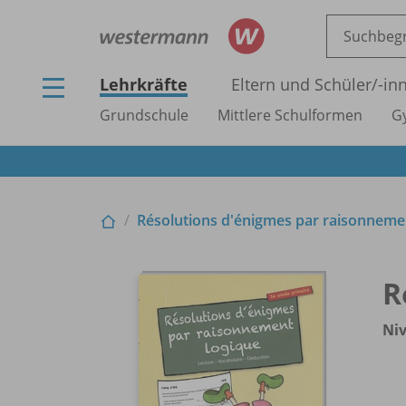
Lehrkräfte
Eltern und Schüler/
-in
Grundschule
Mittlere Schulformen
G
Résolutions d'énigmes par raisonneme
R
Ni