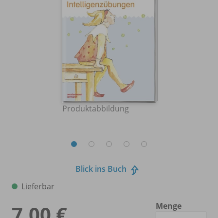
Produktabbildung
Blick ins Buch
Lieferbar
Menge
7,00 €
Es 