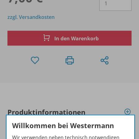
zzgl. Versandkosten
In den Warenkorb
Produktinformationen
Willkommen bei Westermann
Beschreibung
Wir verwenden neben technisch notwendigen