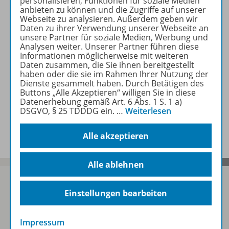
personalisieren, Funktionen für soziale Medien
Erforderliche Kontrollgeräte
anbieten zu können und die Zugriffe auf unserer
Webseite zu analysieren. Außerdem geben wir
Daten zu ihrer Verwendung unserer Webseite an
unsere Partner für soziale Medien, Werbung und
Zugehörige Produkte
Analysen weiter. Unserer Partner führen diese
Informationen möglicherweise mit weiteren
Daten zusammen, die Sie ihnen bereitgestellt
haben oder die sie im Rahmen Ihrer Nutzung der
Video
Dienste gesammelt haben. Durch Betätigen des
Buttons „Alle Akzeptieren“ willigen Sie in diese
Datenerhebung gemäß Art. 6 Abs. 1 S. 1 a)
DSGVO, § 25 TDDDG ein.
…
Weiterlesen
Benachrichtigungs-Service
Alle akzeptieren
Alle ablehnen
Einstellungen bearbeiten
Sofort profitieren
Impressum