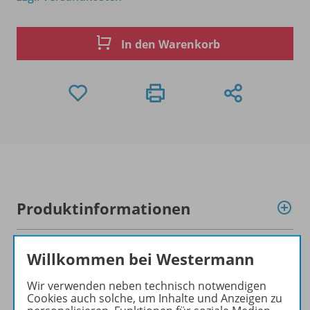
In den Warenkorb
Produktinformationen
Willkommen bei Westermann
Beschreibung
Wir verwenden neben technisch notwendigen
Cookies auch solche, um Inhalte und Anzeigen zu