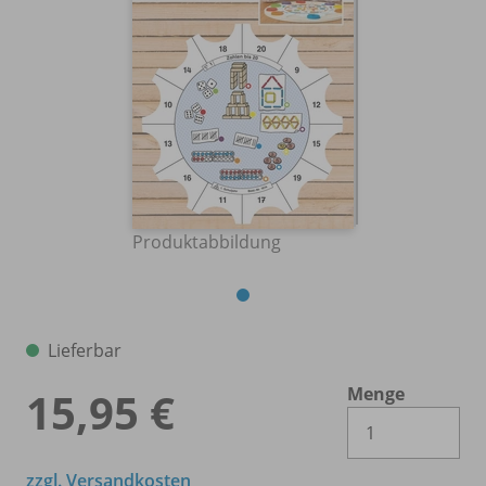
Produktabbildung
Lieferbar
Menge
15,95 €
Es 
zzgl. Versandkosten