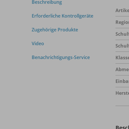
Beschreibung
Arti
Erforderliche Kontrollgeräte
Regio
Zugehörige Produkte
Schul
Video
Schul
Benachrichtigungs-Service
Klass
Abme
Einba
Herste
Besc