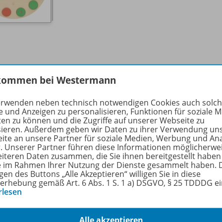
kommen bei Westermann
hörige Produkte
erwenden neben technisch notwendigen Cookies auch solc
e und Anzeigen zu personalisieren, Funktionen für soziale 
ten zu können und die Zugriffe auf unserer Webseite zu
sieren. Außerdem geben wir Daten zu ihrer Verwendung un
PALETTI - Mathematik
ite an unsere Partner für soziale Medien, Werbung und An
Multiplizieren und Dividieren
A163
r. Unserer Partner führen diese Informationen möglicherwe
eiteren Daten zusammen, die Sie ihnen bereitgestellt haben
ie im Rahmen Ihrer Nutzung der Dienste gesammelt haben. 
3. Schuljahr
gen des Buttons „Alle Akzeptieren“ willigen Sie in diese
erhebung gemäß Art. 6 Abs. 1 S. 1 a) DSGVO, § 25 TDDDG e
Lieferbar
rlesen
Alle akzeptieren