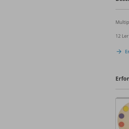
Multip
12 Ler
E
Erfo