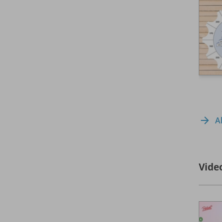
A
Vide