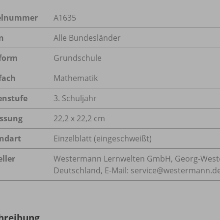
kelnummer
A1635
n
Alle Bundesländer
form
Grundschule
fach
Mathematik
enstufe
3. Schuljahr
ssung
22,2 x 22,2 cm
ndart
Einzelblatt (eingeschweißt)
ller
Westermann Lernwelten GmbH, Georg-Wester
Deutschland, E-Mail: service@westermann.d
hreibung