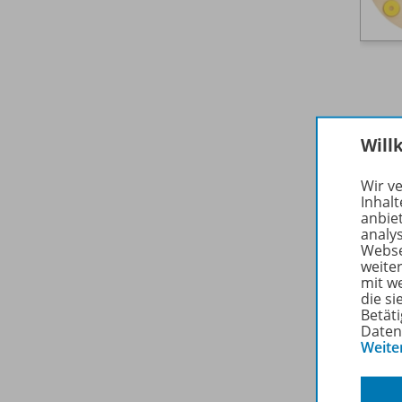
Will
Zuge
Wir v
Inhalt
anbie
analy
Webse
weite
mit w
die s
Betäti
Daten
Weite