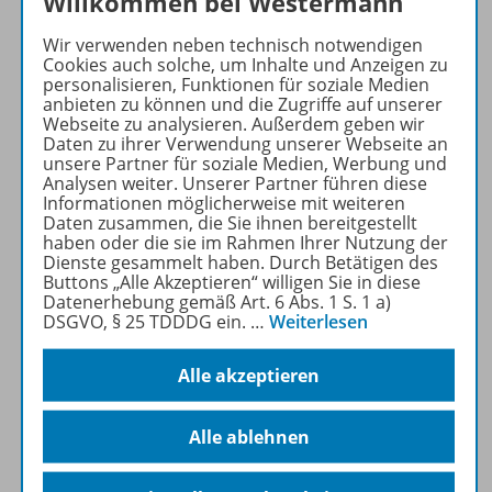
Willkommen bei Westermann
Produktinformationen
Wir verwenden neben technisch notwendigen
Cookies auch solche, um Inhalte und Anzeigen zu
Beschreibung
personalisieren, Funktionen für soziale Medien
anbieten zu können und die Zugriffe auf unserer
Webseite zu analysieren. Außerdem geben wir
Daten zu ihrer Verwendung unserer Webseite an
unsere Partner für soziale Medien, Werbung und
Lizenzbedingungen
Analysen weiter. Unserer Partner führen diese
Informationen möglicherweise mit weiteren
Daten zusammen, die Sie ihnen bereitgestellt
haben oder die sie im Rahmen Ihrer Nutzung der
Zugehörige Produkte
Dienste gesammelt haben. Durch Betätigen des
Buttons „Alle Akzeptieren“ willigen Sie in diese
Datenerhebung gemäß Art. 6 Abs. 1 S. 1 a)
DSGVO, § 25 TDDDG ein.
…
Weiterlesen
Demoversion
Alle akzeptieren
Benachrichtigungs-Service
Alle ablehnen