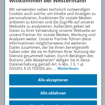
Willkommen bei Westermann
Produktinformationen
Wir verwenden neben technisch notwendigen
Cookies auch solche, um Inhalte und Anzeigen zu
Beschreibung
personalisieren, Funktionen für soziale Medien
anbieten zu können und die Zugriffe auf unserer
Webseite zu analysieren. Außerdem geben wir
Daten zu ihrer Verwendung unserer Webseite an
unsere Partner für soziale Medien, Werbung und
Lizenzbedingungen
Analysen weiter. Unserer Partner führen diese
Informationen möglicherweise mit weiteren
Daten zusammen, die Sie ihnen bereitgestellt
haben oder die sie im Rahmen Ihrer Nutzung der
Zugehörige Produkte
Dienste gesammelt haben. Durch Betätigen des
Buttons „Alle Akzeptieren“ willigen Sie in diese
Datenerhebung gemäß Art. 6 Abs. 1 S. 1 a)
DSGVO, § 25 TDDDG ein.
…
Weiterlesen
Demoversion
Alle akzeptieren
Benachrichtigungs-Service
Alle ablehnen