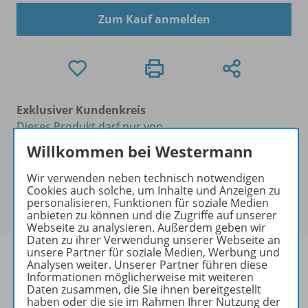
Zum Kauf anmelden
Exklusiver Kundenkreis
Dieses Produkt darf nur von
Ausbildern/Ausbilderinnen, Dozenten/Dozentinnen,
Willkommen bei Westermann
Erziehern/Erzieherinnen, Lehrkräften,
Referendaren/Referendarinnen,
Wir verwenden neben technisch notwendigen
Cookies auch solche, um Inhalte und Anzeigen zu
Studenten/Studentinnen und Universitätslehrenden
personalisieren, Funktionen für soziale Medien
erworben werden.
anbieten zu können und die Zugriffe auf unserer
Webseite zu analysieren. Außerdem geben wir
Daten zu ihrer Verwendung unserer Webseite an
unsere Partner für soziale Medien, Werbung und
Analysen weiter. Unserer Partner führen diese
Informationen möglicherweise mit weiteren
Daten zusammen, die Sie ihnen bereitgestellt
Produktinformationen
haben oder die sie im Rahmen Ihrer Nutzung der