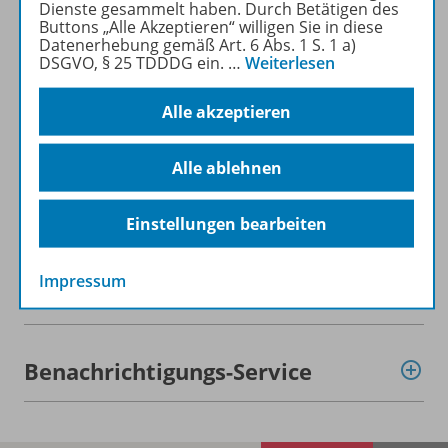
Dienste gesammelt haben. Durch Betätigen des
Buttons „Alle Akzeptieren“ willigen Sie in diese
Datenerhebung gemäß Art. 6 Abs. 1 S. 1 a)
Beschreibung
DSGVO, § 25 TDDDG ein.
…
Weiterlesen
Alle akzeptieren
Lizenzbedingungen
Alle ablehnen
Zugehörige Produkte
Einstellungen bearbeiten
Impressum
Demoversion
Benachrichtigungs-Service