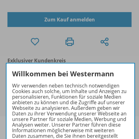
Zum Kauf anmelden
Exklusiver Kundenkreis
Dieses Produkt darf nur von
Willkommen bei Westermann
Ausbildern/Ausbilderinnen, Dozenten/Dozentinnen,
Erziehern/Erzieherinnen, Lehrkräften,
Wir verwenden neben technisch notwendigen
Referendaren/Referendarinnen,
Cookies auch solche, um Inhalte und Anzeigen zu
personalisieren, Funktionen für soziale Medien
Studenten/Studentinnen und Universitätslehrenden
anbieten zu können und die Zugriffe auf unserer
erworben werden.
Webseite zu analysieren. Außerdem geben wir
Daten zu ihrer Verwendung unserer Webseite an
unsere Partner für soziale Medien, Werbung und
Analysen weiter. Unserer Partner führen diese
Informationen möglicherweise mit weiteren
Daten zusammen, die Sie ihnen bereitgestellt