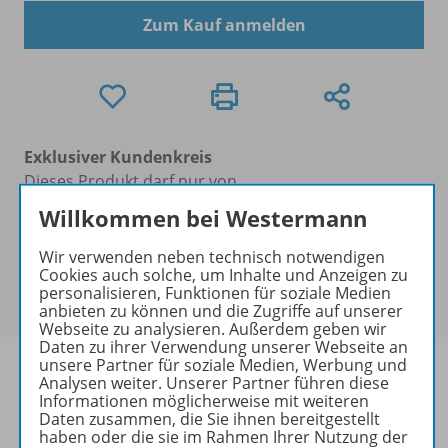
Zum Kauf anmelden
Exklusiver Kundenkreis
Dieses Produkt darf nur von
Ausbildern/Ausbilderinnen, Dozenten/Dozentinnen,
Willkommen bei Westermann
Erziehern/Erzieherinnen, Lehrkräften,
Referendaren/Referendarinnen,
Wir verwenden neben technisch notwendigen
Cookies auch solche, um Inhalte und Anzeigen zu
Studenten/Studentinnen und Universitätslehrenden
personalisieren, Funktionen für soziale Medien
erworben werden.
anbieten zu können und die Zugriffe auf unserer
Webseite zu analysieren. Außerdem geben wir
Daten zu ihrer Verwendung unserer Webseite an
unsere Partner für soziale Medien, Werbung und
Analysen weiter. Unserer Partner führen diese
Informationen möglicherweise mit weiteren
Daten zusammen, die Sie ihnen bereitgestellt
Produktinformationen
haben oder die sie im Rahmen Ihrer Nutzung der