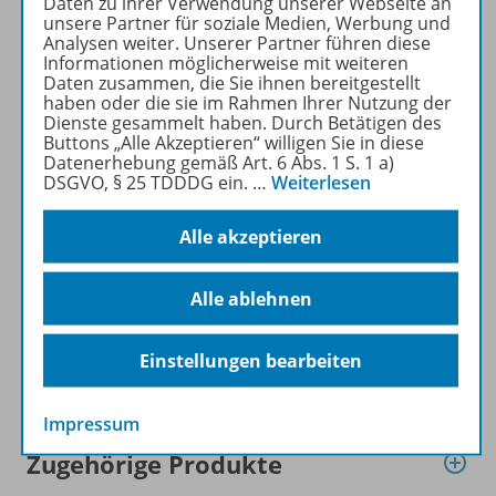
Daten zu ihrer Verwendung unserer Webseite an
unsere Partner für soziale Medien, Werbung und
Diercke Atlas PLUS
Analysen weiter. Unserer Partner führen diese
Informationen möglicherweise mit weiteren
Diercke Globus Online
Daten zusammen, die Sie ihnen bereitgestellt
Diercke Atlas APP
haben oder die sie im Rahmen Ihrer Nutzung der
Dienste gesammelt haben. Durch Betätigen des
Buttons „Alle Akzeptieren“ willigen Sie in diese
Zu Diercke.de
Datenerhebung gemäß Art. 6 Abs. 1 S. 1 a)
DSGVO, § 25 TDDDG ein.
…
Weiterlesen
Alle akzeptieren
Produktinformationen
Alle ablehnen
Einstellungen bearbeiten
Lizenzbedingungen
Impressum
Zugehörige Produkte