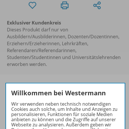
Exklusiver Kundenkreis
Dieses Produkt darf nur von
Ausbildern/Ausbilderinnen, Dozenten/Dozentinnen,
Erziehern/Erzieherinnen, Lehrkräften,
Referendaren/Referendarinnen,
Studenten/Studentinnen und Universitätslehrenden
erworben werden.
Willkommen bei Westermann
Seit 1883 in der Welt
zuhause
Wir verwenden neben technisch notwendigen
Cookies auch solche, um Inhalte und Anzeigen zu
Ihre Anlaufstelle rund um
personalisieren, Funktionen für soziale Medien
anbieten zu können und die Zugriffe auf unserer
gelungenen
Webseite zu analysieren. Außerdem geben wir
Geographieunterricht