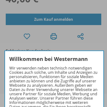
Zum Kauf anmelden
Exklusiver Kundenkreis
Dieses Produkt darf nur von
Willkommen bei Westermann
Ausbildern/Ausbilderinnen, Dozenten/Dozentinnen,
Erziehern/Erzieherinnen, Lehrkräften,
Wir verwenden neben technisch notwendigen
Cookies auch solche, um Inhalte und Anzeigen zu
Referendaren/Referendarinnen,
personalisieren, Funktionen für soziale Medien
Studenten/Studentinnen und Universitätslehrenden
anbieten zu können und die Zugriffe auf unserer
erworben werden.
Webseite zu analysieren. Außerdem geben wir
Daten zu ihrer Verwendung unserer Webseite an
unsere Partner für soziale Medien, Werbung und
Analysen weiter. Unserer Partner führen diese
Informationen möglicherweise mit weiteren
Daten zusammen, die Sie ihnen bereitgestellt