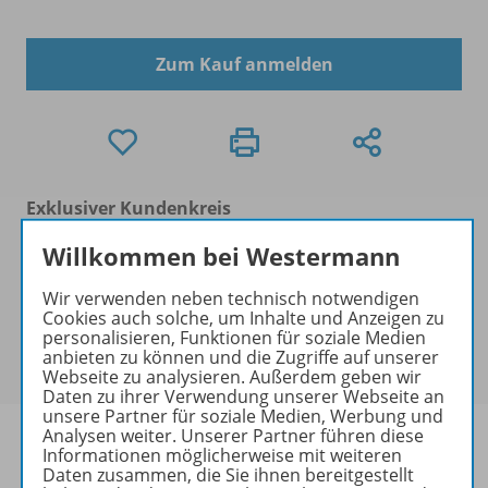
Zum Kauf anmelden
Exklusiver Kundenkreis
Dieses Produkt darf nur von
Willkommen bei Westermann
Ausbildern/Ausbilderinnen, Dozenten/Dozentinnen,
Erziehern/Erzieherinnen, Lehrkräften,
Wir verwenden neben technisch notwendigen
Referendaren/Referendarinnen,
Cookies auch solche, um Inhalte und Anzeigen zu
personalisieren, Funktionen für soziale Medien
Studenten/Studentinnen und Universitätslehrenden
anbieten zu können und die Zugriffe auf unserer
erworben werden.
Webseite zu analysieren. Außerdem geben wir
Daten zu ihrer Verwendung unserer Webseite an
unsere Partner für soziale Medien, Werbung und
Analysen weiter. Unserer Partner führen diese
Informationen möglicherweise mit weiteren
Daten zusammen, die Sie ihnen bereitgestellt