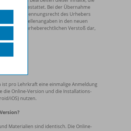
tzung nicht gestattet. Bei der Übernahme
et, das Namensnennungsrecht des Urhebers
sowie die Quellenangaben in den neuen
tellen einen urheberechtlichen Verstoß dar,
nn.
slizenz“?
len ist pro Lehrkraft eine einmalige Anmeldung
die Online-Version und die Installations-
oid/iOS) nutzen.
 Version?
und Materialien sind identisch. Die Online-