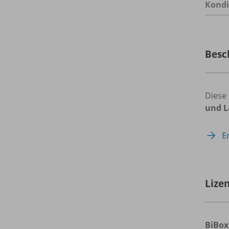
Kondi
Besc
Diese 
und L
E
Lize
BiBox