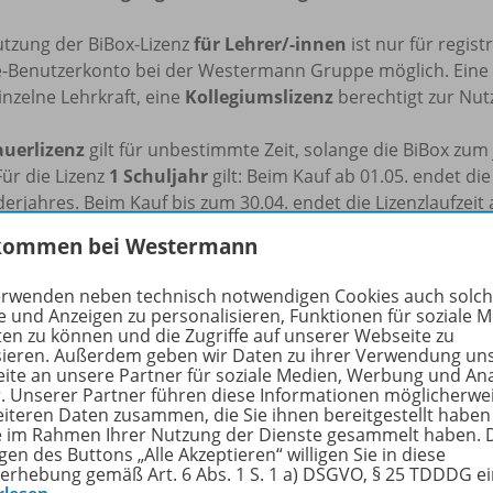
utzung der BiBox-Lizenz
für Lehrer/-innen
ist nur für regis
e-Benutzerkonto bei der Westermann Gruppe möglich. Eine
inzelne Lehrkraft, eine
Kollegiumslizenz
berechtigt zur Nutz
uerlizenz
gilt für unbestimmte Zeit, solange die BiBox zu
Für die Lizenz
1 Schuljahr
gilt: Beim Kauf ab 01.05. endet di
erjahres. Beim Kauf bis zum 30.04. endet die Lizenzlaufzeit
kommen bei Westermann
tzung der in BiBox enthaltenen Materialien ist für den eige
tliche Veränderungen durch Dritte übernimmt der Verlag ke
erwenden neben technisch notwendigen Cookies auch solc
e und Anzeigen zu personalisieren, Funktionen für soziale 
beachten Sie zur Nutzung des Kopier- und Snipping-Tools f
ten zu können und die Zugriffe auf unserer Webseite zu
sieren. Außerdem geben wir Daten zu ihrer Verwendung un
rfen die digitalen Inhalte im Umfang von 15 % mithilfe des 
ite an unsere Partner für soziale Medien, Werbung und An
ichtszwecke und zur Darstellung des Unterrichts pro Schulj
r. Unserer Partner führen diese Informationen möglicherwe
rten oder ausgeschnittenen Inhalte im Umfang von 15 % pr
eiteren Daten zusammen, die Sie ihnen bereitgestellt haben
ie im Rahmen Ihrer Nutzung der Dienste gesammelt haben. 
h auf dem Schulserver (z.B. Schul-Intranet) hochladen, sofe
gen des Buttons „Alle Akzeptieren“ willigen Sie in diese
ben Klasse oder derselben Projektgruppe darauf zugreifen k
erhebung gemäß Art. 6 Abs. 1 S. 1 a) DSGVO, § 25 TDDDG e
pierten oder ausgeschnittenen Inhalte im frei zugänglichen 