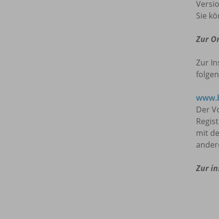
Versio
Sie kö
Zur O
Zur In
folgen
www.b
Der Vo
Regis
mit de
ander
Zur in