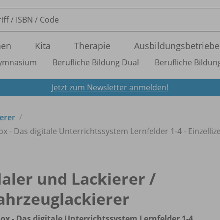
nen
Kita
Therapie
Ausbildungsbetriebe
ymnasium
Berufliche Bildung Dual
Berufliche Bildung
Jetzt zum Newsletter anmelden!
erer
x - Das digitale Unterrichtssystem Lernfelder 1-4 - Einzelliz
aler und Lackierer /
ahrzeuglackierer
ox - Das digitale Unterrichtssystem Lernfelder 1-4