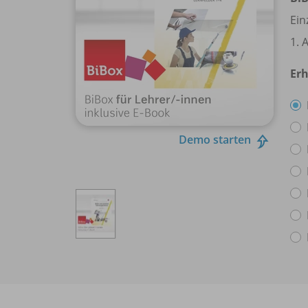
Ein
1. 
Erh
Demo starten