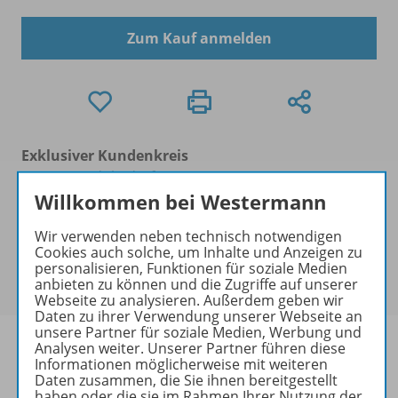
Zum Kauf anmelden
Exklusiver Kundenkreis
Dieses Produkt darf nur von
Ausbildern/Ausbilderinnen, Dozenten/Dozentinnen,
Willkommen bei Westermann
Erziehern/Erzieherinnen, Lehrkräften,
Wir verwenden neben technisch notwendigen
Referendaren/Referendarinnen,
Cookies auch solche, um Inhalte und Anzeigen zu
Studenten/Studentinnen und Universitätslehrenden
personalisieren, Funktionen für soziale Medien
erworben werden.
anbieten zu können und die Zugriffe auf unserer
Webseite zu analysieren. Außerdem geben wir
Daten zu ihrer Verwendung unserer Webseite an
unsere Partner für soziale Medien, Werbung und
Analysen weiter. Unserer Partner führen diese
Informationen möglicherweise mit weiteren
Daten zusammen, die Sie ihnen bereitgestellt
haben oder die sie im Rahmen Ihrer Nutzung der