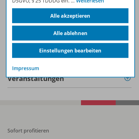
DSGVO, § 25 TDDDG ein.
…
Weiterlesen
Lizenzbedingungen
Alle akzeptieren
Zugehörige Produkte
Alle ablehnen
Einstellungen bearbeiten
Benachrichtigungs-Service
Impressum
Veranstaltungen
Sofort profitieren