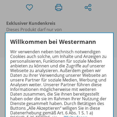
Exklusiver Kundenkreis
Dieses Produkt darf nur von
Ausbildern/Ausbilderinnen, Erziehern/Erzieherinnen,
Willkommen bei Westermann
Lehrkräften und Referendaren/Referendarinnen
erworben werden.
Wir verwenden neben technisch notwendigen
Cookies auch solche, um Inhalte und Anzeigen zu
personalisieren, Funktionen für soziale Medien
anbieten zu können und die Zugriffe auf unserer
Webseite zu analysieren. Außerdem geben wir
Daten zu ihrer Verwendung unserer Webseite an
unsere Partner für soziale Medien, Werbung und
Produktinformationen
Analysen weiter. Unserer Partner führen diese
Informationen möglicherweise mit weiteren
Daten zusammen, die Sie ihnen bereitgestellt
haben oder die sie im Rahmen Ihrer Nutzung der
Beschreibung
Dienste gesammelt haben. Durch Betätigen des
Buttons „Alle Akzeptieren“ willigen Sie in diese
Datenerhebung gemäß Art. 6 Abs. 1 S. 1 a)