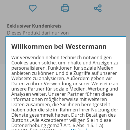
Exklusiver Kundenkreis
Dieses Produkt darf nur von
Ausbildern/Ausbilderinnen, Erziehern/Erzieherinnen,
Willkommen bei Westermann
Lehrkräften und Referendaren/Referendarinnen
erworben werden.
Wir verwenden neben technisch notwendigen
Cookies auch solche, um Inhalte und Anzeigen zu
personalisieren, Funktionen für soziale Medien
anbieten zu können und die Zugriffe auf unserer
Webseite zu analysieren. Außerdem geben wir
Daten zu ihrer Verwendung unserer Webseite an
unsere Partner für soziale Medien, Werbung und
Produktinformationen
Analysen weiter. Unserer Partner führen diese
Informationen möglicherweise mit weiteren
Daten zusammen, die Sie ihnen bereitgestellt
haben oder die sie im Rahmen Ihrer Nutzung der
Beschreibung
Dienste gesammelt haben. Durch Betätigen des
Buttons „Alle Akzeptieren“ willigen Sie in diese
Datenerhebung gemäß Art. 6 Abs. 1 S. 1 a)