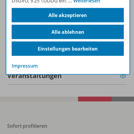
DSGVO, § 25 TDDDG ein.
…
Weiterlesen
Lizenzbedingungen
Alle akzeptieren
Zugehörige Produkte
Alle ablehnen
Einstellungen bearbeiten
Benachrichtigungs-Service
Impressum
Veranstaltungen
Sofort profitieren