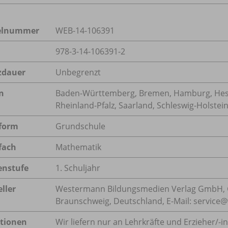
kelnummer
WEB-14-106391
978-3-14-106391-2
zdauer
Unbegrenzt
n
Baden-Württemberg, Bremen, Hamburg, Hess
Rheinland-Pfalz, Saarland, Schleswig-Holstei
form
Grundschule
fach
Mathematik
enstufe
1. Schuljahr
ller
Westermann Bildungsmedien Verlag GmbH, 
Braunschweig, Deutschland, E-Mail: servic
tionen
Wir liefern nur an Lehrkräfte und Erzieher/
-i