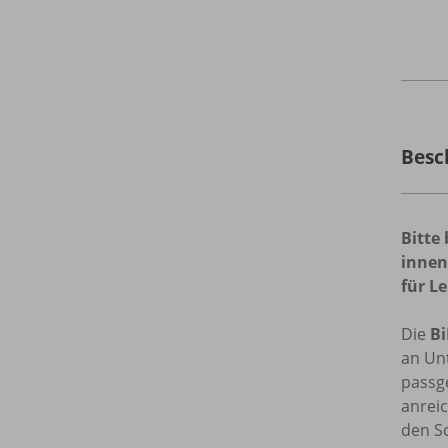
Besc
Bitte
inne
für L
Die
Bi
an Unt
pass
anrei
den S