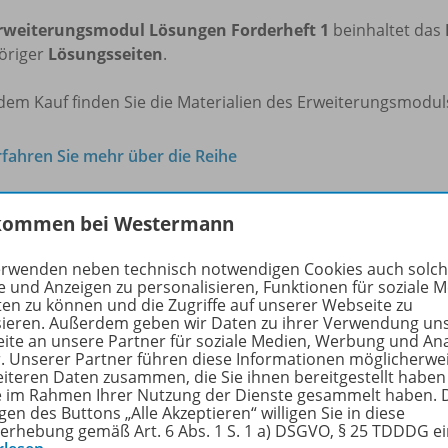
rweiterungsmodul Lösungen Forderheft 1
beinhaltet das
öriger
Lösungsseiten
.
dem Kauf finden Sie die Materialien des Erweiterungsmodul
rfahren Sie mehr über die Reihe
kommen bei Westermann
nzbedingungen
erwenden neben technisch notwendigen Cookies auch solc
e und Anzeigen zu personalisieren, Funktionen für soziale 
ten zu können und die Zugriffe auf unserer Webseite zu
sieren. Außerdem geben wir Daten zu ihrer Verwendung un
terungsmodul für Lehrer/-innen (Dauerlizenz) - Lizenz
ite an unsere Partner für soziale Medien, Werbung und An
r. Unserer Partner führen diese Informationen möglicherwe
eiteren Daten zusammen, die Sie ihnen bereitgestellt haben
utzung der
BiBox-Erweiterungsmodul-Lizenz
ist nur in Ve
ie im Rahmen Ihrer Nutzung der Dienste gesammelt haben. 
r/-innen möglich
. Eine Erweiterungsmodul-Einzellizenz ber
gen des Buttons „Alle Akzeptieren“ willigen Sie in diese
aft, eine Erweiterungsmodul-Kollegiumslizenz berechtigt zu
erhebung gemäß Art. 6 Abs. 1 S. 1 a) DSGVO, § 25 TDDDG e