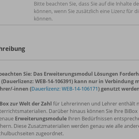
Bitte beachten Sie, dass Sie auf die Inhalte
können, wenn Sie zusätzlich eine Lizenz für d
können.
hreibung
 beachten Sie: Das Erweiterungsmodul Lösungen Forderheft
n
(Dauerlizenz: WEB-1
4-106391)
kann nur in Verbindung mi
ehrer/-innen
(
Dauerlizenz: WEB-1
4-106171
)
genutzt werde
Box zur
Welt der Zahl
für Lehrerinnen und Lehrer enthält n
errichtsmaterialien. Darüber hinaus können Sie Ihre BiBox
genaue
Erweiterungsmodule
Ihren Bedürfnissen entspreche
chern. Diese Zusatzmaterialien werden genau wie alle ande
chulbuchseiten zugeordnet.