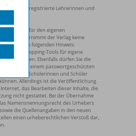
 ist nur für registrierte Lehrerinnen und
ppe möglich.
erialien ist für den eigenen
ch Dritte übernimmt der Verlag keine
nipping-Tools folgenden Hinweis:
Kopier- und Snipping-Tools für eigene
ahr verwenden. Ebenfalls dürfen Sie die
o Schuljahr in einem passwortgeschützten
rn allein Ihre Schülerinnen und Schüler
önnen. Allerdings ist die Veröffentlichung
Internet, das Bearbeiten dieser Inhalte, die
tzung nicht gestattet. Bei der Übernahme
et, das Namensnennungsrecht des Urhebers
sowie die Quellenangaben in den neuen
tellen einen urheberechtlichen Verstoß dar,
nn.