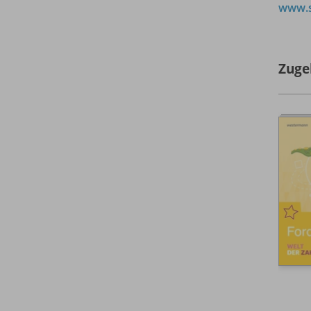
www.s
Zuge