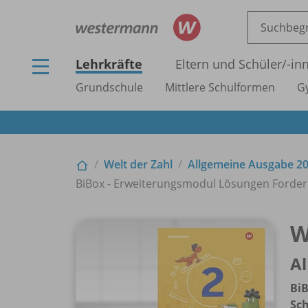
Lehrkräfte
Eltern und Schüler/
-in
Grundschule
Mittlere Schulformen
G
Welt der Zahl
Allgemeine Ausgabe 2
BiBox - Erweiterungsmodul Lösungen Forderhef
W
A
Bi
Sch