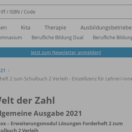
nen
Kita
Therapie
Ausbildungsbetriebe
ymnasium
Berufliche Bildung Dual
Berufliche Bildung
Jetzt zum Newsletter anmelden!
021
t 2 zum Schulbuch 2 Verleih - Einzellizenz für Lehrer/
-inn
elt der Zahl
llgemeine Ausgabe 2021
Box – Erweiterungsmodul Lösungen Forderheft 2 zum
ulbuch 2 Verleih