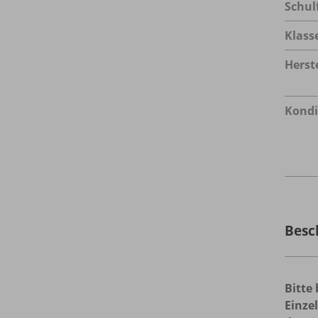
Schul
Klass
Herste
Kondi
Besc
Bitte
Einze