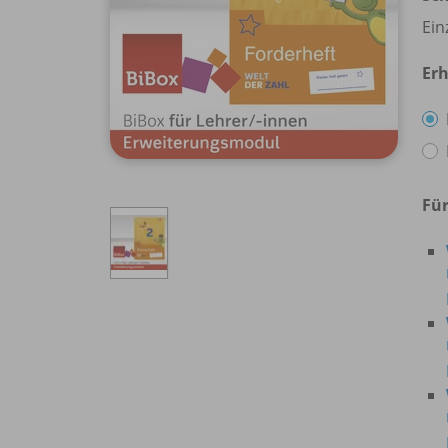
Ein
Erh
Für