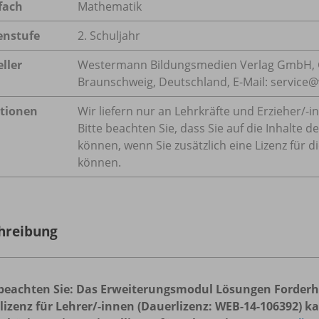
fach
Mathematik
enstufe
2. Schuljahr
ller
Westermann Bildungsmedien Verlag GmbH, 
Braunschweig, Deutschland, E-Mail: servic
tionen
Wir liefern nur an Lehrkräfte und Erzieher/
-i
Bitte beachten Sie, dass Sie auf die Inhalte
können, wenn Sie zusätzlich eine Lizenz für d
können.
hreibung
 beachten Sie: Das Erweiterungsmodul Lösungen Forderhe
llizenz für Lehrer/-innen
(Dauerlizenz: WEB-1
4-106392)
ka