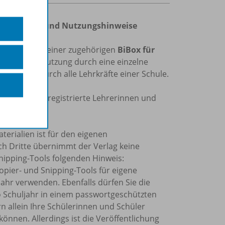
bedingungen und Nutzungshinweise
rbindung mit einer zugehörigen
BiBox für
echtigt zur Nutzung durch eine einzelne
r Nutzung durch alle Lehrkräfte einer Schule.
 ist nur für registrierte Lehrerinnen und
ppe möglich.
erialien ist für den eigenen
ch Dritte übernimmt der Verlag keine
nipping-Tools folgenden Hinweis:
Kopier- und Snipping-Tools für eigene
ahr verwenden. Ebenfalls dürfen Sie die
o Schuljahr in einem passwortgeschützten
rn allein Ihre Schülerinnen und Schüler
önnen. Allerdings ist die Veröffentlichung