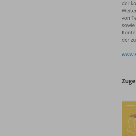
der ko
Weite
von T
sowie
Kontex
der z
www.s
Zuge