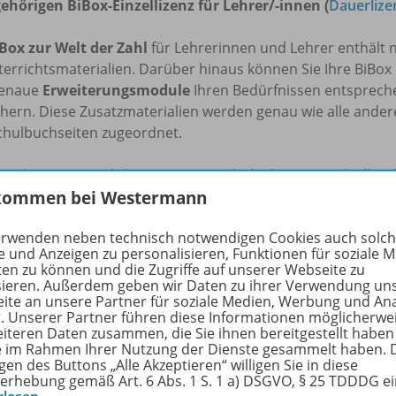
ehörigen BiBox-Einzellizenz für Lehrer/-innen
(
Dauerlize
Box zur
Welt der Zahl
für Lehrerinnen und Lehrer enthält n
errichtsmaterialien. Darüber hinaus können Sie Ihre BiBox
genaue
Erweiterungsmodule
Ihren Bedürfnissen entspreche
chern. Diese Zusatzmaterialien werden genau wie alle ande
chulbuchseiten zugeordnet.
rweiterungsmodul Lösungen Forderheft 2 zum Schulbuch
kommen bei Westermann
usive zugehöriger
Lösungsseiten
.
erwenden neben technisch notwendigen Cookies auch solc
dem Kauf finden Sie die Materialien des Erweiterungsmodul
e und Anzeigen zu personalisieren, Funktionen für soziale 
ten zu können und die Zugriffe auf unserer Webseite zu
sieren. Außerdem geben wir Daten zu ihrer Verwendung un
rfahren Sie mehr über die Reihe
ite an unsere Partner für soziale Medien, Werbung und An
r. Unserer Partner führen diese Informationen möglicherwe
eiteren Daten zusammen, die Sie ihnen bereitgestellt haben
ie im Rahmen Ihrer Nutzung der Dienste gesammelt haben. 
gen des Buttons „Alle Akzeptieren“ willigen Sie in diese
nzbedingungen
erhebung gemäß Art. 6 Abs. 1 S. 1 a) DSGVO, § 25 TDDDG e