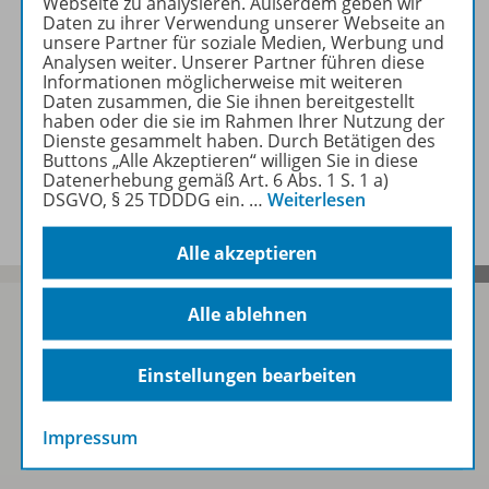
Webseite zu analysieren. Außerdem geben wir
Lizenzbedingungen
Daten zu ihrer Verwendung unserer Webseite an
unsere Partner für soziale Medien, Werbung und
Analysen weiter. Unserer Partner führen diese
Informationen möglicherweise mit weiteren
Zugehörige Produkte
Daten zusammen, die Sie ihnen bereitgestellt
haben oder die sie im Rahmen Ihrer Nutzung der
Dienste gesammelt haben. Durch Betätigen des
Buttons „Alle Akzeptieren“ willigen Sie in diese
Datenerhebung gemäß Art. 6 Abs. 1 S. 1 a)
Benachrichtigungs-Service
DSGVO, § 25 TDDDG ein.
…
Weiterlesen
Alle akzeptieren
Alle ablehnen
Sofort profitieren
Einstellungen bearbeiten
Impressum
Zum Newsletter anmelden