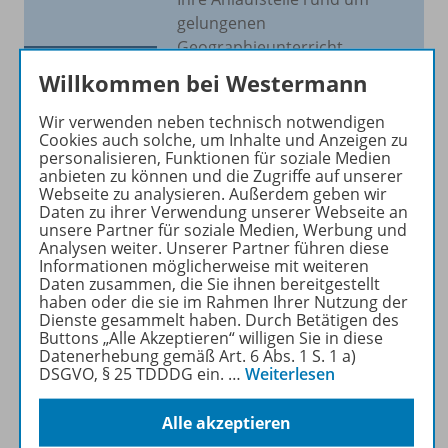
gelungenen
Geographieunterricht
Willkommen bei Westermann
Diercke Atlas PLUS
Diercke Globus Online
Wir verwenden neben technisch notwendigen
Diercke Atlas APP
Cookies auch solche, um Inhalte und Anzeigen zu
personalisieren, Funktionen für soziale Medien
anbieten zu können und die Zugriffe auf unserer
Zu Diercke.de
Webseite zu analysieren. Außerdem geben wir
Daten zu ihrer Verwendung unserer Webseite an
unsere Partner für soziale Medien, Werbung und
Analysen weiter. Unserer Partner führen diese
Informationen möglicherweise mit weiteren
Daten zusammen, die Sie ihnen bereitgestellt
haben oder die sie im Rahmen Ihrer Nutzung der
Produktinformationen
Dienste gesammelt haben. Durch Betätigen des
Buttons „Alle Akzeptieren“ willigen Sie in diese
Datenerhebung gemäß Art. 6 Abs. 1 S. 1 a)
DSGVO, § 25 TDDDG ein.
…
Weiterlesen
Beschreibung
Alle akzeptieren