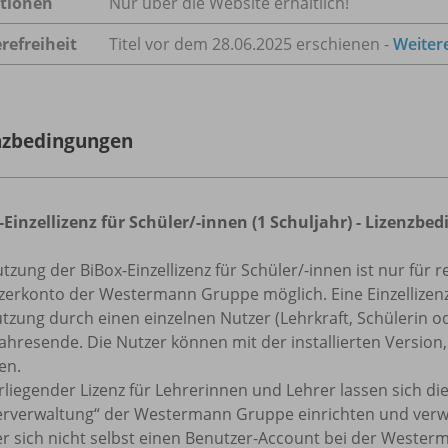
tionen
Nur über die Website erhältlich!
refreiheit
Titel vor dem 28.06.2025 erschienen -
Weiter
nzbedingungen
-Einzellizenz für Schüler/-innen (1 Schuljahr) - Lizenz
tzung der BiBox-Einzellizenz für Schüler/-innen ist nur für r
erkonto der Westermann Gruppe möglich. Eine Einzellizenz f
tzung durch einen einzelnen Nutzer (Lehrkraft, Schülerin od
ahresende. Die Nutzer können mit der installierten Version
en.
rliegender Lizenz für Lehrerinnen und Lehrer lassen sich die
erverwaltung“ der Westermann Gruppe einrichten und verw
er sich nicht selbst einen Benutzer-Account bei der Weste