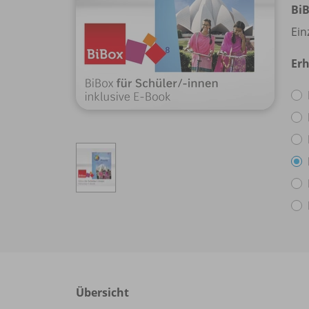
BiB
Ein
Erh
Übersicht