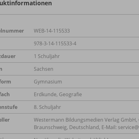
uktinformationen
kelnummer
WEB-14-115533
978-3-14-115533-4
zdauer
1 Schuljahr
n
Sachsen
form
Gymnasium
fach
Erdkunde
,
Geografie
enstufe
8. Schuljahr
ller
Westermann Bildungsmedien Verlag GmbH, 
Braunschweig, Deutschland, E-Mail: servic