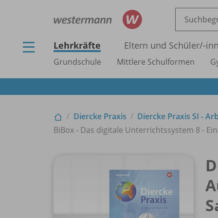
Lehrkräfte
Eltern und Schüler/
-in
Grundschule
Mittlere Schulformen
G
Diercke Praxis
Diercke Praxis SI - A
BiBox - Das digitale Unterrichtssystem 8 - Ein
D
A
S