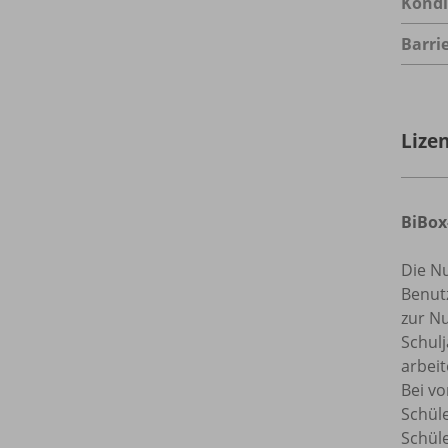
Kondi
Barrie
Lize
BiBox
Die Nu
Benutz
zur Nu
Schulj
arbeit
Bei vo
Schül
Schül