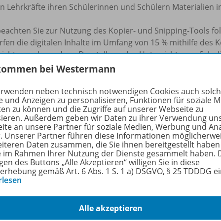
 Lehrkräfte ihren Schülerinnen und Schülern Materialien in 
beachten Sie zur Nutzung des Kopier- und Snipping-Tools f
rfen die digitalen Inhalte im Umfang von 15 % mithilfe des 
ichtszwecke und zur Darstellung des Unterrichts pro Schulj
rten oder ausgeschnittenen Inhalte im Umfang von 15 % pr
kommen bei Westermann
h auf dem Schulserver (z.B. Schul-Intranet) hochladen, sofe
ben Klasse oder derselben Projektgruppe darauf zugreifen k
erwenden neben technisch notwendigen Cookies auch solc
e und Anzeigen zu personalisieren, Funktionen für soziale 
pierten oder ausgeschnittenen Inhalte im frei zugänglichen 
ten zu können und die Zugriffe auf unserer Webseite zu
rgabe an fremde Dritte oder eine sonstige kommerzielle Nu
sieren. Außerdem geben wir Daten zu ihrer Verwendung un
eilen aus unseren digitalen Produkten sind Sie verpflicht
ite an unsere Partner für soziale Medien, Werbung und An
r. Unserer Partner führen diese Informationen möglicherwe
 die Quellenangaben zu beachten und die Namensnennung 
eiteren Daten zusammen, die Sie ihnen bereitgestellt haben
t mit einzufügen. Unterlassungen dieser Verpflichtungen s
ie im Rahmen Ihrer Nutzung der Dienste gesammelt haben. 
u urheberrechtlichen Schadensersatzansprüchen führen ka
gen des Buttons „Alle Akzeptieren“ willigen Sie in diese
erhebung gemäß Art. 6 Abs. 1 S. 1 a) DSGVO, § 25 TDDDG e
rlesen
chulbuchkopie.de
Alle akzeptieren