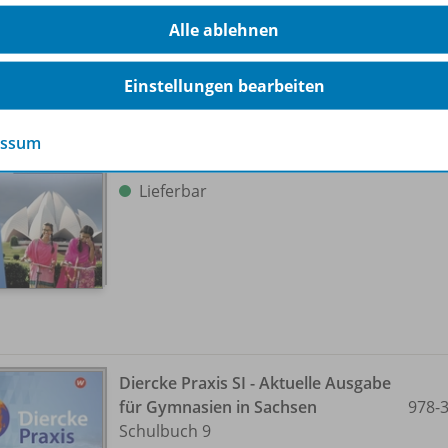
hörige Produkte
Alle ablehnen
Einstellungen bearbeiten
Diercke Praxis SI - Ausgabe für
Gymnasien in Sachsen
978-
Arbeitsheft 8
essum
Lieferbar
Diercke Praxis SI - Aktuelle Ausgabe
für Gymnasien in Sachsen
978-
Schulbuch 9