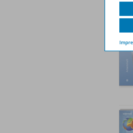
Zuge
Impr