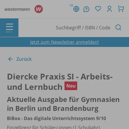
DE
MENÜ
Jetzt zum Newsletter anmelden!
Zurück
Diercke Praxis SI - Arbeits-
und Lernbuch
Neu
Aktuelle Ausgabe für Gymnasien
in Berlin und Brandenburg
BiBox - Das digitale Unterrichtssystem 9/
10
Einzellizenz für Schüler/
-innen (1 Schuljahr)