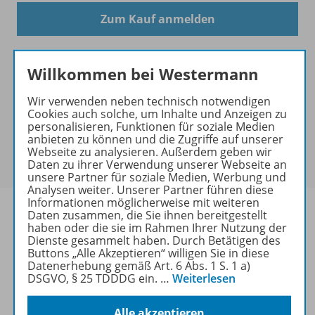
Zum Kauf anmelden
Willkommen bei Westermann
Wir verwenden neben technisch notwendigen
Mengenrabatt
Cookies auch solche, um Inhalte und Anzeigen zu
personalisieren, Funktionen für soziale Medien
Für dieses Produkt gibt es bei der Bestellung für Ihre
anbieten zu können und die Zugriffe auf unserer
Klasse einen
Mengenrabatt
. Der rabattierte Preis
Webseite zu analysieren. Außerdem geben wir
wird Ihnen an der Kasse angezeigt.
Daten zu ihrer Verwendung unserer Webseite an
unsere Partner für soziale Medien, Werbung und
Analysen weiter. Unserer Partner führen diese
Informationen möglicherweise mit weiteren
Daten zusammen, die Sie ihnen bereitgestellt
haben oder die sie im Rahmen Ihrer Nutzung der
Dienste gesammelt haben. Durch Betätigen des
Produktinformationen
Buttons „Alle Akzeptieren“ willigen Sie in diese
Datenerhebung gemäß Art. 6 Abs. 1 S. 1 a)
DSGVO, § 25 TDDDG ein.
…
Weiterlesen
Lizenzbedingungen
Alle akzeptieren