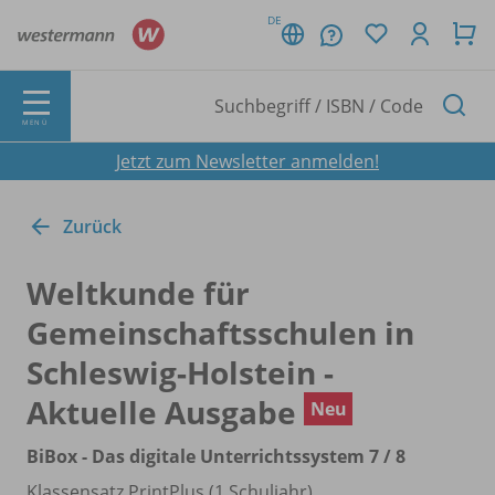
DE
MENÜ
Jetzt zum Newsletter anmelden!
Zurück
Weltkunde für
Gemeinschaftsschulen in
Schleswig-Holstein -
Aktuelle Ausgabe
Neu
BiBox - Das digitale Unterrichtssystem 7 /
8
Klassensatz PrintPlus (1 Schuljahr)