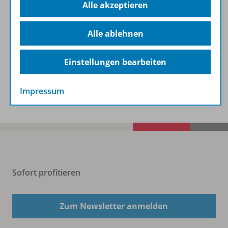
Alle akzeptieren
Lizenzbedingungen
Alle ablehnen
Zugehörige Produkte
Einstellungen bearbeiten
Benachrichtigungs-Service
Impressum
Sofort profitieren
Zum Newsletter anmelden