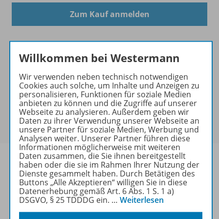
Zum Kauf anmelden
Willkommen bei Westermann
Wir verwenden neben technisch notwendigen
Exklusiver Kundenkreis
Cookies auch solche, um Inhalte und Anzeigen zu
Dieses Produkt darf nur von
personalisieren, Funktionen für soziale Medien
Ausbildern/Ausbilderinnen, Schulen, Lehrkräften
anbieten zu können und die Zugriffe auf unserer
Webseite zu analysieren. Außerdem geben wir
und Referendaren/Referendarinnen erworben
Daten zu ihrer Verwendung unserer Webseite an
werden.
unsere Partner für soziale Medien, Werbung und
Analysen weiter. Unserer Partner führen diese
Informationen möglicherweise mit weiteren
Daten zusammen, die Sie ihnen bereitgestellt
haben oder die sie im Rahmen Ihrer Nutzung der
Dienste gesammelt haben. Durch Betätigen des
Buttons „Alle Akzeptieren“ willigen Sie in diese
Produktinformationen
Datenerhebung gemäß Art. 6 Abs. 1 S. 1 a)
DSGVO, § 25 TDDDG ein.
…
Weiterlesen