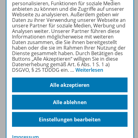
Geschichte,
personalisieren, Funktionen für soziale Medien
Wirtschaft/Arbeitslehre und
anbieten zu können und die Zugriffe auf unserer
Webseite zu analysieren. Außerdem geben wir
Politik/Sozialkunde
Daten zu ihrer Verwendung unserer Webseite an
unsere Partner für soziale Medien, Werbung und
Analysen weiter. Unserer Partner führen diese
Mehr Informationen
Informationen möglicherweise mit weiteren
Daten zusammen, die Sie ihnen bereitgestellt
haben oder die sie im Rahmen Ihrer Nutzung der
Dienste gesammelt haben. Durch Betätigen des
Buttons „Alle Akzeptieren“ willigen Sie in diese
Datenerhebung gemäß Art. 6 Abs. 1 S. 1 a)
DSGVO, § 25 TDDDG ein.
…
Weiterlesen
Produktinformationen
Alle akzeptieren
Beschreibung
Alle ablehnen
Lizenzbedingungen
Einstellungen bearbeiten
Impressum