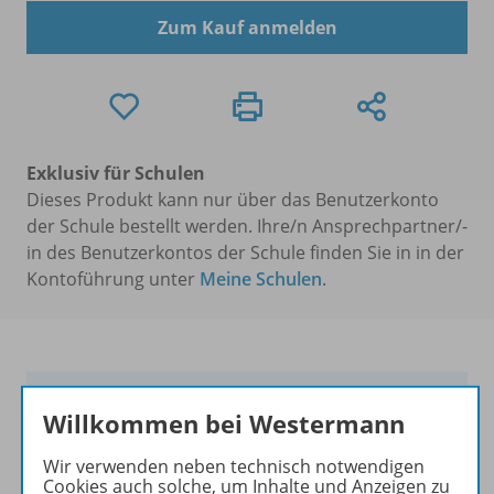
Zum Kauf anmelden
Exklusiv für Schulen
Dieses Produkt kann nur über das Benutzerkonto
der Schule bestellt werden. Ihre/n Ansprechpartner/-
in des Benutzerkontos der Schule finden Sie in in der
Kontoführung unter
Meine Schulen
.
Praxis fürs Leben
Willkommen bei Westermann
Die neue Generation der
Wir verwenden neben technisch notwendigen
Reihe
Praxis
für die Fächer
Cookies auch solche, um Inhalte und Anzeigen zu