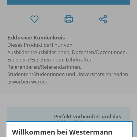
Exklusiver Kundenkreis
Dieses Produkt darf nur von
Ausbildern/Ausbilderinnen, Dozenten/Dozentinnen,
Erziehern/Erzieherinnen, Lehrkräften,
Referendaren/Referendarinnen,
Studenten/Studentinnen und Universitätslehrenden
erworben werden.
Perfekt vorbereitet und das
Ziel im Blick.
Willkommen bei Westermann
Mut zum Wechsel