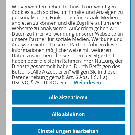
Wir verwenden neben technisch notwendigen
Unsere größte Stärke ist die
Cookies auch solche, um Inhalte und Anzeigen zu
verlässliche
personalisieren, Funktionen für soziale Medien
anbieten zu können und die Zugriffe auf unserer
Aufgabenvielfalt mit
Webseite zu analysieren. Außerdem geben wir
perfekter Progression
.
Jede
Daten zu ihrer Verwendung unserer Webseite an
Aufgabe funktioniert
und
unsere Partner für soziale Medien, Werbung und
Analysen weiter. Unserer Partner führen diese
Sie unterrichten ohne
Informationen möglicherweise mit weiteren
Probleme. Wir bieten die
Daten zusammen, die Sie ihnen bereitgestellt
meisten Aufgaben für alle
haben oder die sie im Rahmen Ihrer Nutzung der
Dienste gesammelt haben. Durch Betätigen des
Niveaustufen
.
Buttons „Alle Akzeptieren“ willigen Sie in diese
Datenerhebung gemäß Art. 6 Abs. 1 S. 1 a)
DSGVO, § 25 TDDDG ein.
…
Weiterlesen
Mehr erfahren
Alle akzeptieren
Alle ablehnen
Produktinformationen
Einstellungen bearbeiten