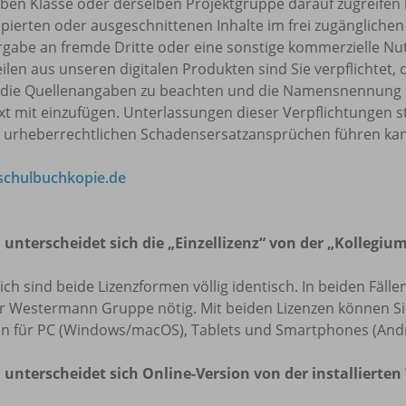
ben Klasse oder derselben Projektgruppe darauf zugreifen k
pierten oder ausgeschnittenen Inhalte im frei zugänglichen 
rgabe an fremde Dritte oder eine sonstige kommerzielle Nu
eilen aus unseren digitalen Produkten sind Sie verpflicht
 die Quellenangaben zu beachten und die Namensnennung 
t mit einzufügen. Unterlassungen dieser Verpflichtungen s
u urheberrechtlichen Schadensersatzansprüchen führen ka
chulbuchkopie.de
 unterscheidet sich die „Einzellizenz“ von der „Kollegium
lich sind beide Lizenzformen völlig identisch. In beiden Fäl
r Westermann Gruppe nötig. Mit beiden Lizenzen können Sie 
on für PC (Windows/macOS), Tablets und Smartphones (Andr
 unterscheidet sich Online-Version von der installierten