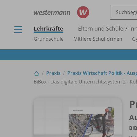
Lehrkräfte
Eltern und Schüler/
-in
Grundschule
Mittlere Schulformen
G
Praxis
Praxis Wirtschaft Politik - A
BiBox - Das digitale Unterrichtssystem 2 - Ko
P
Au
BiB