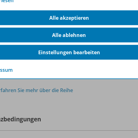
rlesen
dermaterialien: u.a. Lehrbuch-Seiten in vereinfachter Spra
rknüpfung zu thematisch passenden Schroedel aktuell-Arbei
rkzeuge für die Arbeit mit den Buchseiten
Alle akzeptieren
load-Funktion für eigene Dateien
erialfreischaltung für Ihre Schülerinnen und Schüler
Alle ablehnen
hülerverwaltungssystem
iBox kann flexibel auf dem PC (Windows/macOS), Tablets un
Einstellungen bearbeiten
n, auch
ohne Internetverbindung
.
essum
e Informationen zur BiBox finden Sie auf
www.bibox.schule
rfahren Sie mehr über die Reihe
nzbedingungen