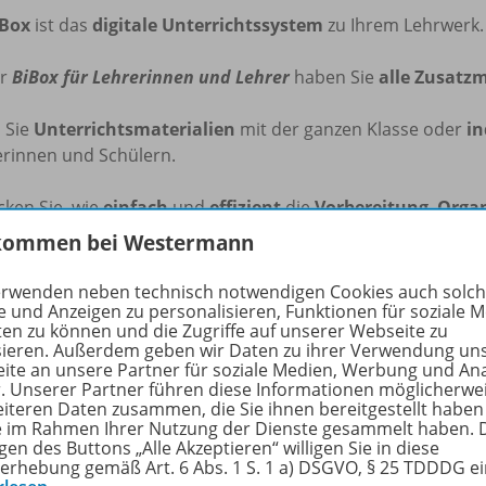
iBox
ist das
digitale Unterrichtssystem
zu Ihrem Lehrwerk.
er
BiBox für Lehrerinnen und Lehrer
haben Sie
alle Zusatzm
n
Sie
Unterrichtsmaterialien
mit der ganzen Klasse oder
in
erinnen und Schülern.
cken Sie, wie
einfach
und
effizient
die
Vorbereitung
,
Organ
ichts sein kann!
kommen bei Westermann
Box für Lehrerinnen und Lehrer
beinhaltet:
erwenden neben technisch notwendigen Cookies auch solc
e und Anzeigen zu personalisieren, Funktionen für soziale 
ten zu können und die Zugriffe auf unserer Webseite zu
s hochaufgelöste Schulbuch
Praxis Wirtschaft Politik 2
Nordrhe
sieren. Außerdem geben wir Daten zu ihrer Verwendung un
sungen zum Schulbuch
ite an unsere Partner für soziale Medien, Werbung und An
tierbare Arbeitsblätter, teilweise dreifach differenziert, u
r. Unserer Partner führen diese Informationen möglicherwe
eiteren Daten zusammen, die Sie ihnen bereitgestellt haben
daktische Hinweise
ie im Rahmen Ihrer Nutzung der Dienste gesammelt haben. 
eos und Literaturhinweise, Links und Filmtipps
gen des Buttons „Alle Akzeptieren“ willigen Sie in diese
rnerfolgskontrollen
erhebung gemäß Art. 6 Abs. 1 S. 1 a) DSGVO, § 25 TDDDG e