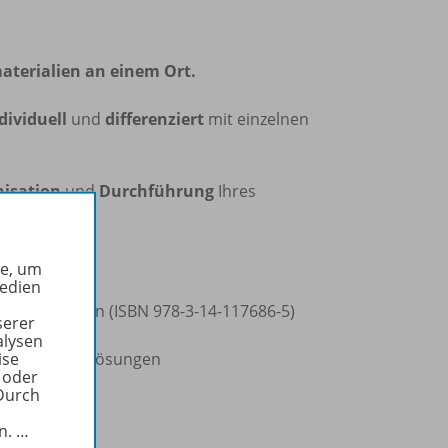
aterialien an einem Ort.
dividuell
und
differenziert
mit einzelnen
isation
und
Durchführung
Ihres
he, um
Medien
in-Westfalen (ISBN 978-3-14-117686-5)
serer
alysen
nd zugehörige Lösungen
ise
 oder
Durch
in.
…