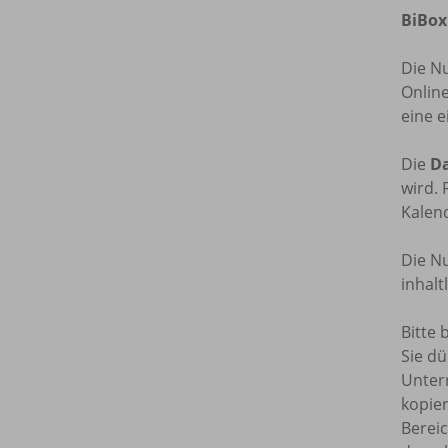
BiBox
Die N
Onlin
eine e
Die
Da
wird. 
Kalend
Die Nu
inhal
Bitte 
Sie dü
Unterr
kopie
Bereic