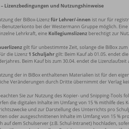
 – Lizenzbedingungen und Nutzungshinweise
utzung der BiBox-Lizenz
für Lehrer/-innen
ist nur für regis
e-Benutzerkonto bei der Westermann Gruppe möglich. Eine
inzelne Lehrkraft, eine
Kollegiumslizenz
berechtigt zur Nutz
uerlizenz
gilt für unbestimmte Zeit, solange die BiBox zu
Für die Lizenz
1 Schuljahr
gilt: Beim Kauf ab 01.05. endet di
erjahres. Beim Kauf bis zum 30.04. endet die Lizenzlaufzeit
tzung der in BiBox enthaltenen Materialien ist für den eige
tliche Veränderungen durch Dritte übernimmt der Verlag ke
beachten Sie zur Nutzung des Kopier- und Snipping-Tools f
rfen die digitalen Inhalte im Umfang von 15 % mithilfe des 
ichtszwecke und zur Darstellung des Unterrichts pro Schulj
rten oder ausgeschnittenen Inhalte im Umfang von 15 % pr
h auf dem Schulserver (z.B. Schul-Intranet) hochladen, sofe