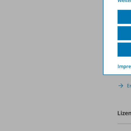
Weite
För
Ve
We
Up
Mat
Sc
Die B
werde
Impr
Weiter
E
Lize