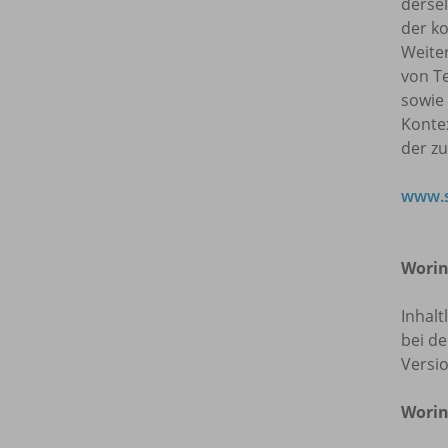
dersel
der ko
Weite
von T
sowie
Kontex
der z
www.s
Worin
Inhalt
bei de
Versi
Worin