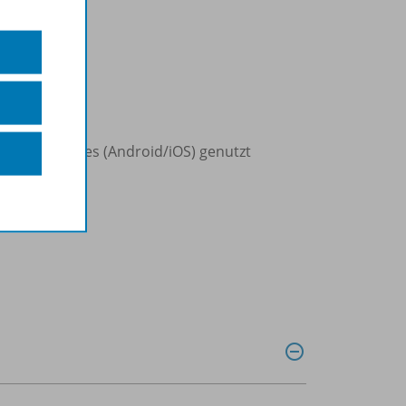
che
tsblättern
d Smartphones (Android/iOS) genutzt
.