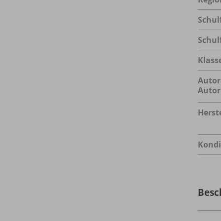
Schul
Schul
Klass
Autor
Autor
Herste
Kondi
Besc