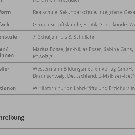
form
Realschule, Sekundarschule, Integrierte Ge
fach
Gemeinschaftskunde
,
Politik
,
Sozialkunde
,
Wi
enstufe
7. Schuljahr bis 8. Schuljahr
en/
Marius Bosse, Jan-Niklas Esser, Sabine Gans,
innen
Pawelzig
ller
Westermann Bildungsmedien Verlag GmbH, 
Braunschweig, Deutschland, E-Mail: servic
tionen
Wir liefern nur an Lehrkräfte und Erzieher/
-i
hreibung