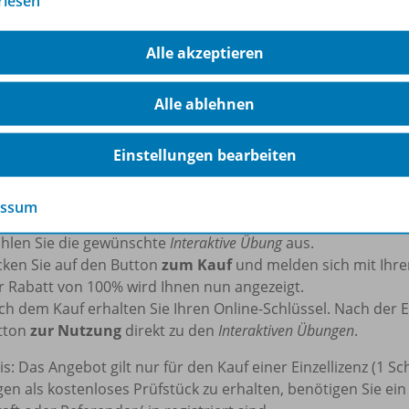
rlesen
teraktiven Übungen
können auf dem PC (Windows/macOS) und T
derzeit fortgesetzt werden.
Alle akzeptieren
hrliche Informationen zum Kauf und zur Nutzung finden Sie
Alle ablehnen
nlos für Lehrkräfte und Referendar/-innen
n Sie sich 100% Rabatt auf Ihr digitales Prüfstück.
Einstellungen bearbeiten
t’s:
essum
hlen Sie die gewünschte
Interaktive Übung
aus.
icken Sie auf den Button
zum Kauf
und melden sich mit Ihr
r Rabatt von 100% wird Ihnen nun angezeigt.
ch dem Kauf erhalten Sie Ihren Online-Schlüssel. Nach der 
tton
zur Nutzung
direkt zu den
Interaktiven Übungen
.
s: Das Angebot gilt nur für den Kauf einer Einzellizenz (1 S
n als kostenloses Prüfstück zu erhalten, benötigen Sie ei