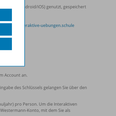
ablets (Android/iOS) genutzt, gespeichert
 auf
www.interaktive-uebungen.schule
em Account an.
Eingabe des Schlüssels gelangen Sie über den
chuljahr) pro Person. Um die Interaktiven
n Westermann-Konto, mit dem Sie als