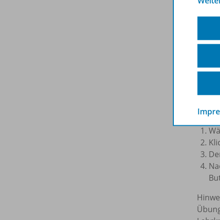
Weite
Die
In
und je
Ausfü
Koste
Sicher
So geh
Impr
Wä
Kl
De
Na
Bu
Hinwei
Übunge