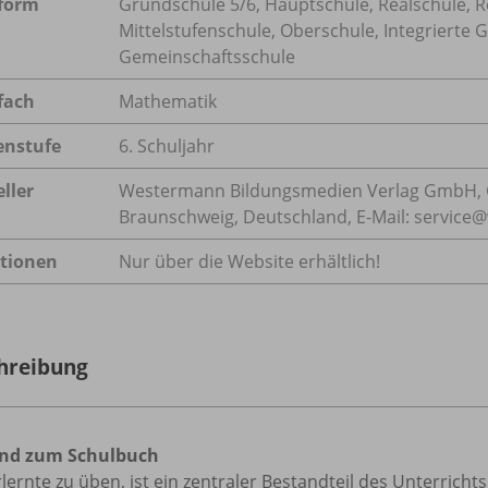
form
Grundschule 5/
6, Hauptschule, Realschule, 
Mittelstufenschule, Oberschule, Integrierte
Gemeinschaftsschule
fach
Mathematik
enstufe
6. Schuljahr
ller
Westermann Bildungsmedien Verlag GmbH, 
Braunschweig, Deutschland, E-Mail: servic
tionen
Nur über die Website erhältlich!
hreibung
nd zum Schulbuch
lernte zu üben, ist ein zentraler Bestandteil des Unterricht