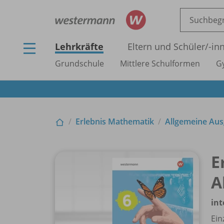
Lehrkräfte
Eltern und Schüler/
-in
Grundschule
Mittlere Schulformen
G
Erlebnis Mathematik
Allgemeine Au
E
A
int
Ein