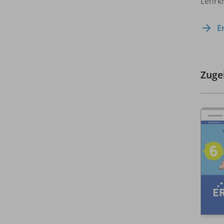
Lehrkr
E
Zuge