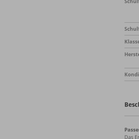
Schul
Schul
Klass
Herste
Kondi
Besc
Passe
Das Er