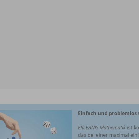
Einfach und problemlos 
ERLEBNIS Mathematik
ist k
das bei einer maximal ei