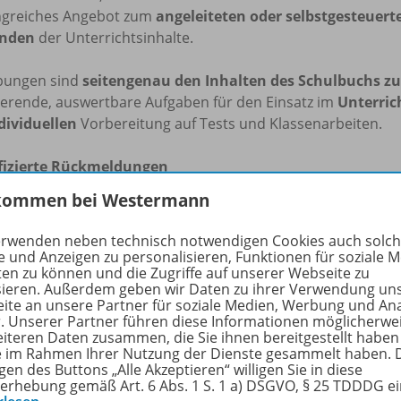
greiches Angebot zum
angeleiteten oder selbstgesteuert
nden
der Unterrichtsinhalte.
bungen sind
seitengenau den Inhalten des Schulbuchs z
ierende, auswertbare Aufgaben für den Einsatz im
Unterric
dividuellen
Vorbereitung auf Tests und Klassenarbeiten.
fizierte Rückmeldungen
der Schule oder zu Hause ? Ihre Schülerinnen und Schüler k
kommen bei Westermann
ten
qualifizierte Rückmeldungen und Tipps
bei jeder Aufg
eiche
abwechslungsreiche
Aufgabenformate erhöhen die
M
erwenden neben technisch notwendigen Cookies auch solc
e und Anzeigen zu personalisieren, Funktionen für soziale 
ten zu können und die Zugriffe auf unserer Webseite zu
teraktiven Übungen
werden in der
BiBox-Anwendung
angezei
sieren. Außerdem geben wir Daten zu ihrer Verwendung un
 ist dafür nicht erforderlich. Sie können die
Interaktiven Übu
ite an unsere Partner für soziale Medien, Werbung und An
n.
r. Unserer Partner führen diese Informationen möglicherwe
eiteren Daten zusammen, die Sie ihnen bereitgestellt haben
ie im Rahmen Ihrer Nutzung der Dienste gesammelt haben. 
ie mit Ihren Schülerinnen und Schülern die BiBox nutzen, 
gen des Buttons „Alle Akzeptieren“ willigen Sie in diese
igitalen Schulbuch heraus aufrufen.
erhebung gemäß Art. 6 Abs. 1 S. 1 a) DSGVO, § 25 TDDDG e