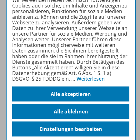
Die neue Generation der
Cookies auch solche, um Inhalte und Anzeigen zu
Reihe
Praxis
für die Fächer
personalisieren, Funktionen für soziale Medien
Geschichte,
anbieten zu können und die Zugriffe auf unserer
Webseite zu analysieren. Außerdem geben wir
Wirtschaft/Arbeitslehre und
Daten zu ihrer Verwendung unserer Webseite an
Politik/Sozialkunde
unsere Partner für soziale Medien, Werbung und
Analysen weiter. Unserer Partner führen diese
Informationen möglicherweise mit weiteren
Mehr Informationen
Daten zusammen, die Sie ihnen bereitgestellt
haben oder die sie im Rahmen Ihrer Nutzung der
Dienste gesammelt haben. Durch Betätigen des
Buttons „Alle Akzeptieren“ willigen Sie in diese
Datenerhebung gemäß Art. 6 Abs. 1 S. 1 a)
DSGVO, § 25 TDDDG ein.
…
Weiterlesen
Produktinformationen
Alle akzeptieren
Beschreibung
Alle ablehnen
Einstellungen bearbeiten
Lizenzbedingungen