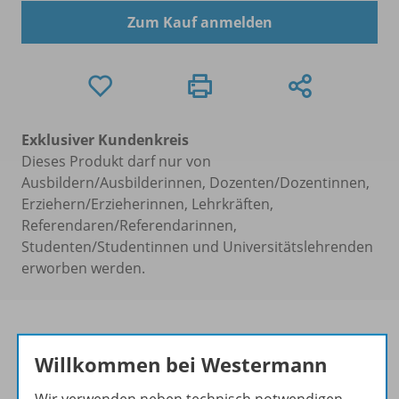
Zum Kauf anmelden
Exklusiver Kundenkreis
Dieses Produkt darf nur von
Ausbildern/Ausbilderinnen, Dozenten/Dozentinnen,
Erziehern/Erzieherinnen, Lehrkräften,
Referendaren/Referendarinnen,
Studenten/Studentinnen und Universitätslehrenden
erworben werden.
Willkommen bei Westermann
Praxis fürs Leben
Wir verwenden neben technisch notwendigen