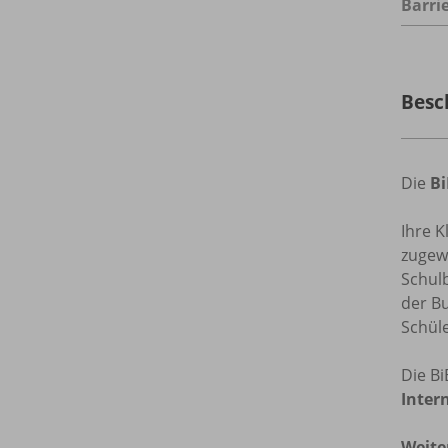
Barrie
Besc
Die
B
Ihre K
zugew
Schul
der B
Schül
Die B
Inter
Weite