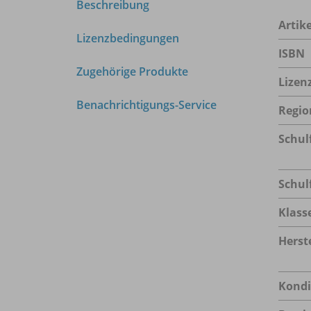
Beschreibung
Arti
Lizenzbedingungen
ISBN
Zugehörige Produkte
Lizen
Benachrichtigungs-Service
Regio
Schul
Schul
Klass
Herste
Kondi