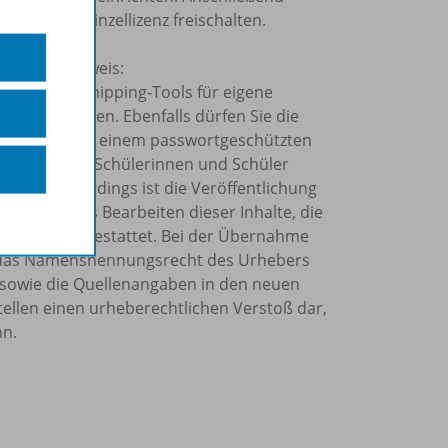
der BiBox-Einzellizenz freischalten.
olgenden Hinweis:
Kopier- und Snipping-Tools für eigene
ahr verwenden. Ebenfalls dürfen Sie die
o Schuljahr in einem passwortgeschützten
rn allein Ihre Schülerinnen und Schüler
önnen. Allerdings ist die Veröffentlichung
Internet, das Bearbeiten dieser Inhalte, die
tzung nicht gestattet. Bei der Übernahme
et, das Namensnennungsrecht des Urhebers
sowie die Quellenangaben in den neuen
tellen einen urheberechtlichen Verstoß dar,
nn.