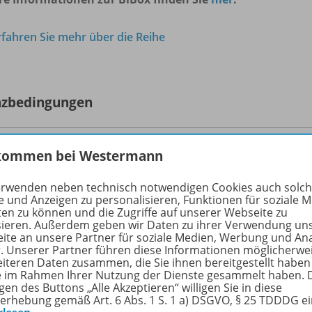
rfahren Sie mehr über die Reihe
nzbedingungen
kommen bei Westermann
-Einzellizenz für Schüler/-innen (1 Schuljahr) - Lizenz
erwenden neben technisch notwendigen Cookies auch solc
tzung der BiBox-Einzellizenz für Schüler/-innen ist nur für r
e und Anzeigen zu personalisieren, Funktionen für soziale 
erkonto der Westermann Gruppe möglich. Eine Einzellizenz f
ten zu können und die Zugriffe auf unserer Webseite zu
sieren. Außerdem geben wir Daten zu ihrer Verwendung un
tzung durch einen einzelnen Nutzer (Lehrkraft, Schülerin od
ite an unsere Partner für soziale Medien, Werbung und An
ahresende. Die Nutzer können mit der installierten Version
r. Unserer Partner führen diese Informationen möglicherwe
en.
eiteren Daten zusammen, die Sie ihnen bereitgestellt haben
ie im Rahmen Ihrer Nutzung der Dienste gesammelt haben. 
rliegender Lizenz für Lehrerinnen und Lehrer lassen sich die
gen des Buttons „Alle Akzeptieren“ willigen Sie in diese
erverwaltung“ der Westermann Gruppe einrichten und verw
erhebung gemäß Art. 6 Abs. 1 S. 1 a) DSGVO, § 25 TDDDG e
er sich nicht selbst einen Benutzer-Account bei der Weste