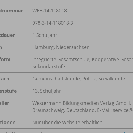
kelnummer
WEB-14-118018
978-3-14-118018-3
zdauer
1 Schuljahr
n
Hamburg, Niedersachsen
form
Integrierte Gesamtschule, Kooperative Gesa
Sekundarstufe II
fach
Gemeinschaftskunde
,
Politik
,
Sozialkunde
enstufe
13. Schuljahr
ller
Westermann Bildungsmedien Verlag GmbH, 
Braunschweig, Deutschland, E-Mail: servic
tionen
Nur über die Website erhältlich!