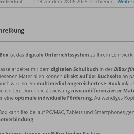
refreiheit
Titel vor dem 28.06.2025 erschienen -
Weiter
hreibung
iBox
ist das
digitale Unterrichtssystem
zu Ihrem Lehrwerk.
lasse arbeitet mit dem
digitalen Schulbuch
in der
BiBox fü
iesenen Materialien können
direkt auf der Buchseite
an pa
buch wird so ein
multimedial angereichertes E-Book
inklu
uchseiten. Durch die Zuweisung
niveaudifferenzierter Mat
er eine
optimale individuelle Förderung
. Aufwendiges Kopi
iBox kann flexibel auf PC/MAC, Tablets und Smartphones ge
netverbindung
.
re Informationen zur BiBox finden Sie
hier
.