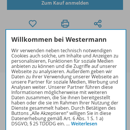
Zum Kauf anmelden
Willkommen bei Westermann
Mengenrabatt
Für dieses Produkt gibt es bei der Bestellung für Ihre
Wir verwenden neben technisch notwendigen
Klasse einen
Mengenrabatt
. Der rabattierte Preis
Cookies auch solche, um Inhalte und Anzeigen zu
personalisieren, Funktionen für soziale Medien
wird Ihnen an der Kasse angezeigt.
anbieten zu können und die Zugriffe auf unserer
Webseite zu analysieren. Außerdem geben wir
Daten zu ihrer Verwendung unserer Webseite an
unsere Partner für soziale Medien, Werbung und
Analysen weiter. Unserer Partner führen diese
Informationen möglicherweise mit weiteren
Daten zusammen, die Sie ihnen bereitgestellt
Produktinformationen
haben oder die sie im Rahmen Ihrer Nutzung der
Dienste gesammelt haben. Durch Betätigen des
Buttons „Alle Akzeptieren“ willigen Sie in diese
Datenerhebung gemäß Art. 6 Abs. 1 S. 1 a)
Beschreibung
DSGVO, § 25 TDDDG ein.
…
Weiterlesen