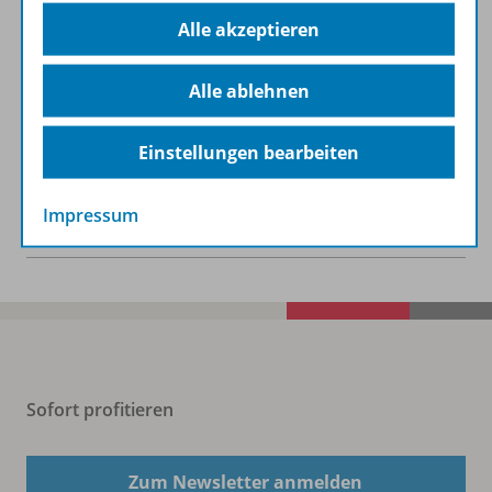
Alle akzeptieren
Lizenzbedingungen
Alle ablehnen
Zugehörige Produkte
Einstellungen bearbeiten
Impressum
Benachrichtigungs-Service
Sofort profitieren
Zum Newsletter anmelden