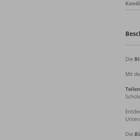
Kondi
Besc
Die
B
Mit d
Teile
Schül
Entde
Unterr
Die
Bi