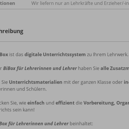
tionen
Wir liefern nur an Lehrkräfte und Erzieher/
-i
hreibung
iBox
ist das
digitale Unterrichtssystem
zu Ihrem Lehrwerk.
er
BiBox für Lehrerinnen und Lehrer
haben Sie
alle Zusatzm
n
Sie
Unterrichtsmaterialien
mit der ganzen Klasse oder
in
erinnen und Schülern.
cken Sie, wie
einfach
und
effizient
die
Vorbereitung, Orga
ichts sein kann!
Box für Lehrerinnen und Lehrer
beinhaltet: