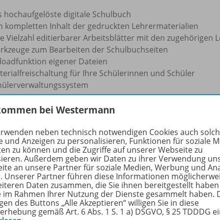
s hochaufgelöste digitale Schulbuch
n kompletten Inhalt der gedruckten Lehrermaterialien
e Vielzahl editierbarer Arbeitsblätter mit den zugehörigen
rkzeuge zum Bearbeiten der Schulbuchseiten
loadfunktion eigener Dateien
erialfreischaltung für Ihre Schülerinnen und Schüler
hülerverwaltungssystem
esonderes Highlight ist die Verknüpfung zu Schroedel akt
kommen bei Westermann
chern und auf
tagesaktuelle Materialien
zugreifen, die di
erwenden neben technisch notwendigen Cookies auch solc
e und Anzeigen zu personalisieren, Funktionen für soziale 
ten zu können und die Zugriffe auf unserer Webseite zu
iBox kann flexibel auf PC/MAC, Tablets und Smartphones ge
sieren. Außerdem geben wir Daten zu ihrer Verwendung un
netverbindung
.
ite an unsere Partner für soziale Medien, Werbung und An
r. Unserer Partner führen diese Informationen möglicherwe
eiteren Daten zusammen, die Sie ihnen bereitgestellt haben
e Informationen zur BiBox finden Sie
hier
.
ie im Rahmen Ihrer Nutzung der Dienste gesammelt haben. 
gen des Buttons „Alle Akzeptieren“ willigen Sie in diese
erhebung gemäß Art. 6 Abs. 1 S. 1 a) DSGVO, § 25 TDDDG e
rfahren Sie mehr über die Reihe