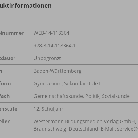
uktinformationen
kelnummer
WEB-14-118364
978-3-14-118364-1
zdauer
Unbegrenzt
n
Baden-Württemberg
form
Gymnasium, Sekundarstufe II
fach
Gemeinschaftskunde
,
Politik
,
Sozialkunde
enstufe
12. Schuljahr
ller
Westermann Bildungsmedien Verlag GmbH, 
Braunschweig, Deutschland, E-Mail: servic