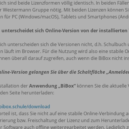
lich sind beide Lizenzformen völlig identisch. In beiden Fäl
r Westermann Gruppe nötig. Mit beiden Lizenzen können Sie 
on für PC (Windows/macOS), Tablets und Smartphones (Andr
 unterscheidet sich Online-Version von der installierten
lich unterscheiden sich die Versionen nicht, d.h. Schulbuch 
n läuft im Browser. Für die Nutzung wird also eine stabile O
nnen überall darauf zugreifen, auch wenn die BiBox nicht insta
nline-Version gelangen Sie über die Schaltfläche „Anmelde
stallation der
Anwendung „BiBox“
können Sie die aktuelle 
den Seite herunterladen:
ibox.schule/download
rteil ist, dass Sie nicht auf eine stabile Online-Verbindung
trierung bzw. Freischaltung der Lizenz und zum Herunterla
r Software auch offline weitergearbeitet werden. Lediglich 