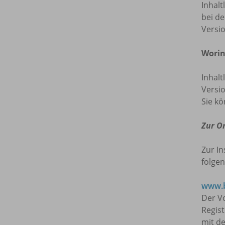
Inhalt
bei de
Versi
Worin
Inhalt
Versio
Sie kö
Zur O
Zur In
folgen
www.b
Der Vo
Regis
mit de