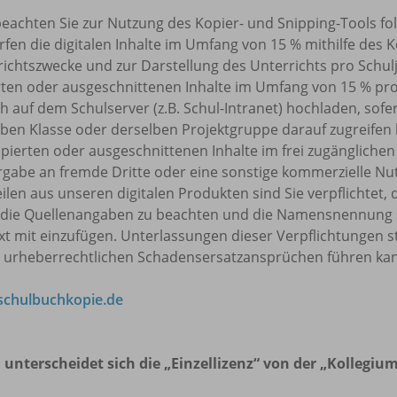
beachten Sie zur Nutzung des Kopier- und Snipping-Tools f
rfen die digitalen Inhalte im Umfang von 15 % mithilfe des 
ichtszwecke und zur Darstellung des Unterrichts pro Schulj
rten oder ausgeschnittenen Inhalte im Umfang von 15 % pr
h auf dem Schulserver (z.B. Schul-Intranet) hochladen, sofe
ben Klasse oder derselben Projektgruppe darauf zugreifen k
pierten oder ausgeschnittenen Inhalte im frei zugänglichen 
rgabe an fremde Dritte oder eine sonstige kommerzielle Nu
eilen aus unseren digitalen Produkten sind Sie verpflicht
 die Quellenangaben zu beachten und die Namensnennung 
t mit einzufügen. Unterlassungen dieser Verpflichtungen s
u urheberrechtlichen Schadensersatzansprüchen führen ka
chulbuchkopie.de
 unterscheidet sich die „Einzellizenz“ von der „Kollegium