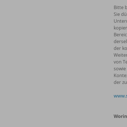
Bitte 
Sie dü
Unterr
kopie
Bereic
dersel
der ko
Weite
von T
sowie
Kontex
der z
www.s
Worin