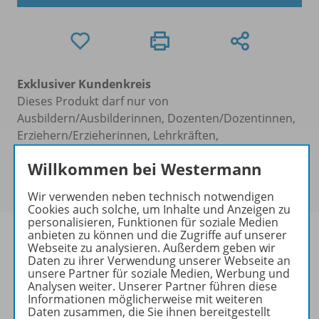
Exklusiver Kundenkreis
Dieses Produkt darf nur von
Ausbildern/Ausbilderinnen, Dozenten/Dozentinnen,
Erziehern/Erzieherinnen, Lehrkräften,
Referendaren/Referendarinnen,
Willkommen bei Westermann
Studenten/Studentinnen und Universitätslehrenden
erworben werden.
Wir verwenden neben technisch notwendigen
Cookies auch solche, um Inhalte und Anzeigen zu
personalisieren, Funktionen für soziale Medien
anbieten zu können und die Zugriffe auf unserer
Webseite zu analysieren. Außerdem geben wir
Daten zu ihrer Verwendung unserer Webseite an
unsere Partner für soziale Medien, Werbung und
Produktinformationen
Analysen weiter. Unserer Partner führen diese
Informationen möglicherweise mit weiteren
Daten zusammen, die Sie ihnen bereitgestellt