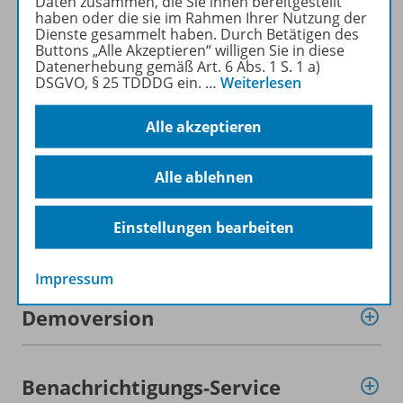
Daten zusammen, die Sie ihnen bereitgestellt
haben oder die sie im Rahmen Ihrer Nutzung der
Dienste gesammelt haben. Durch Betätigen des
Beschreibung
Buttons „Alle Akzeptieren“ willigen Sie in diese
Datenerhebung gemäß Art. 6 Abs. 1 S. 1 a)
DSGVO, § 25 TDDDG ein.
…
Weiterlesen
Lizenzbedingungen
Alle akzeptieren
Systemvoraussetzungen
Alle ablehnen
Einstellungen bearbeiten
Zugehörige Produkte
Impressum
Demoversion
Benachrichtigungs-Service