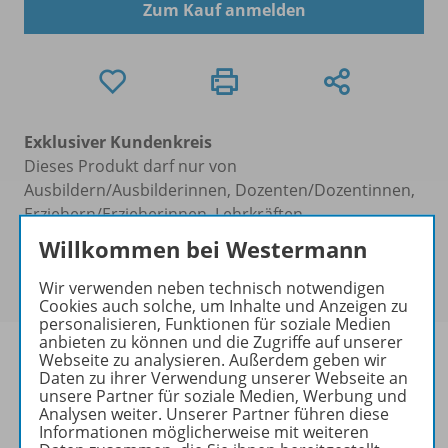
Zum Kauf anmelden
Exklusiver Kundenkreis
Dieses Produkt darf nur von
Ausbildern/Ausbilderinnen, Dozenten/Dozentinnen,
Erziehern/Erzieherinnen, Lehrkräften,
Referendaren/Referendarinnen,
Willkommen bei Westermann
Studenten/Studentinnen und Universitätslehrenden
erworben werden.
Wir verwenden neben technisch notwendigen
Cookies auch solche, um Inhalte und Anzeigen zu
personalisieren, Funktionen für soziale Medien
anbieten zu können und die Zugriffe auf unserer
Webseite zu analysieren. Außerdem geben wir
Daten zu ihrer Verwendung unserer Webseite an
unsere Partner für soziale Medien, Werbung und
Produktinformationen
Analysen weiter. Unserer Partner führen diese
Informationen möglicherweise mit weiteren