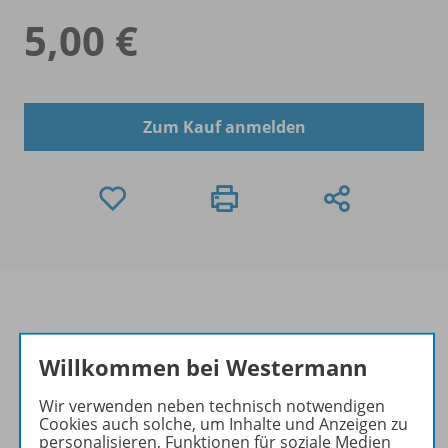
5,00 €
Zum Kauf anmelden
Produktinformationen
Willkommen bei Westermann
Wir verwenden neben technisch notwendigen
Cookies auch solche, um Inhalte und Anzeigen zu
Beschreibung
personalisieren, Funktionen für soziale Medien