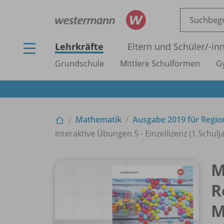
Lehrkräfte
Eltern und Schüler/
-in
Grundschule
Mittlere Schulformen
G
Mathematik
Ausgabe 2019 für Regi
Interaktive Übungen 5 - Einzellizenz (1 Schulj
M
R
M