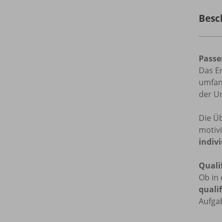
Besc
Passe
Das Er
umfan
der Un
Die Ü
motiv
indiv
Quali
Ob in 
quali
Aufga