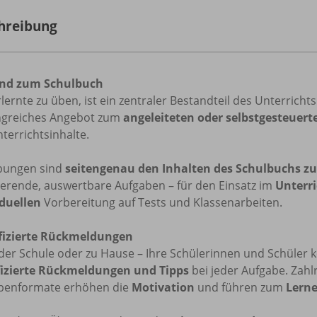
hreibung
nd zum Schulbuch
lernte zu üben, ist ein zentraler Bestandteil des Unterricht
greiches Angebot zum
angeleiteten oder selbstgesteuer
terrichtsinhalte.
bungen sind
seitengenau den Inhalten des Schulbuchs z
ierende, auswertbare Aufgaben – für den Einsatz im
Unterri
iduellen
Vorbereitung auf Tests und Klassenarbeiten.
fizierte Rückmeldungen
der Schule oder zu Hause – Ihre Schülerinnen und Schüler k
fizierte Rückmeldungen und Tipps
bei jeder Aufgabe. Zahl
benformate erhöhen die
Motivation
und führen zum
Lerne