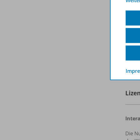
Weite
De
Na
Bu
Hinwei
Übunge
Lehrkr
E
Impr
Lize
Inter
Die Nu