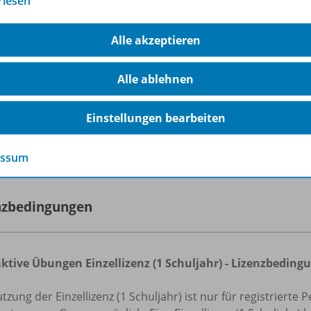
rlesen
r Rabatt von 100% wird Ihnen nun angezeigt.
ch dem Kauf erhalten Sie Ihren Online-Schlüssel. Nach der 
Alle akzeptieren
tton
zur Nutzung
direkt zu den
Interaktiven Übungen
.
s: Das Angebot gilt nur für den Kauf einer Einzellizenz (1 S
Alle ablehnen
n als kostenloses Prüfstück zu erhalten, benötigen Sie ei
aft oder Referendar/-in registriert sind.
Einstellungen bearbeiten
rfahren Sie mehr über die Reihe
essum
nzbedingungen
aktive Übungen Einzellizenz (1 Schuljahr) - Lizenzbedi
tzung der Einzellizenz (1 Schuljahr) ist nur für registrier