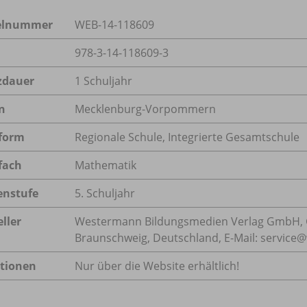
kelnummer
WEB-14-118609
978-3-14-118609-3
zdauer
1 Schuljahr
n
Mecklenburg-Vorpommern
form
Regionale Schule, Integrierte Gesamtschule
fach
Mathematik
enstufe
5. Schuljahr
ller
Westermann Bildungsmedien Verlag GmbH, 
Braunschweig, Deutschland, E-Mail: servic
tionen
Nur über die Website erhältlich!