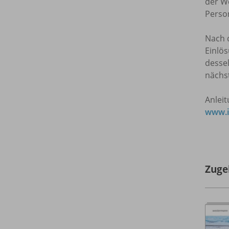
der We
Person
Nach d
Einlös
dessel
nächs
Anlei
www.i
Zuge