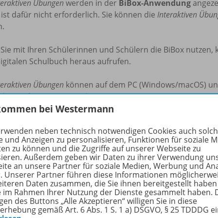
teraktiven Übungen
werden in der
BiBox-Anwendung
angezei
 ist dafür nicht erforderlich. Sie können die
Interaktiven Übu
n.
ie mit Ihren Schülerinnen und Schülern die BiBox nutzen, 
igitalen Schulbuch heraus aufrufen.
teraktiven Übungen
können auf dem PC (Windows/macOS) und T
derzeit fortgesetzt werden.
kommen bei Westermann
hrliche Informationen zum Kauf und zur Nutzung finden Sie
erwenden neben technisch notwendigen Cookies auch solc
e und Anzeigen zu personalisieren, Funktionen für soziale 
nlos für Lehrkräfte und Referendar/-innen
ten zu können und die Zugriffe auf unserer Webseite zu
n Sie sich 100% Rabatt auf Ihr digitales Prüfstück.
sieren. Außerdem geben wir Daten zu ihrer Verwendung un
ite an unsere Partner für soziale Medien, Werbung und An
r. Unserer Partner führen diese Informationen möglicherwe
t’s:
eiteren Daten zusammen, die Sie ihnen bereitgestellt haben
ie im Rahmen Ihrer Nutzung der Dienste gesammelt haben. 
gen des Buttons „Alle Akzeptieren“ willigen Sie in diese
hlen Sie die gewünschte
Interaktive Übung
aus.
erhebung gemäß Art. 6 Abs. 1 S. 1 a) DSGVO, § 25 TDDDG e
icken Sie auf den Button
zum Kauf
und melden sich mit Ihr