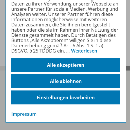
Lizenzbedingungen
Daten zu ihrer Verwendung unserer Webseite an
unsere Partner für soziale Medien, Werbung und
Analysen weiter. Unserer Partner führen diese
Informationen möglicherweise mit weiteren
Zugehörige Produkte
Daten zusammen, die Sie ihnen bereitgestellt
haben oder die sie im Rahmen Ihrer Nutzung der
Dienste gesammelt haben. Durch Betätigen des
Buttons „Alle Akzeptieren“ willigen Sie in diese
Benachrichtigungs-Service
Datenerhebung gemäß Art. 6 Abs. 1 S. 1 a)
DSGVO, § 25 TDDDG ein.
…
Weiterlesen
Alle akzeptieren
Alle ablehnen
Sofort profitieren
Einstellungen bearbeiten
Zum Newsletter anmelden
Impressum