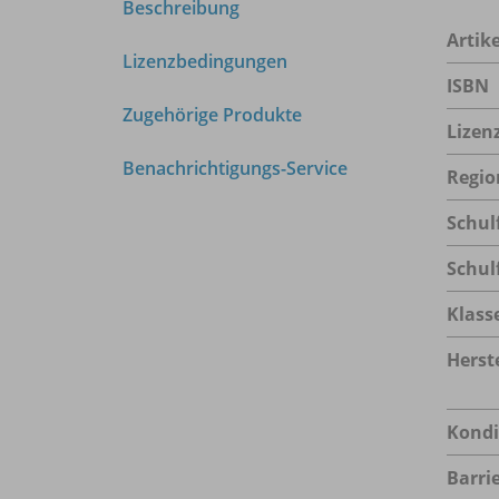
Beschreibung
Arti
Lizenzbedingungen
ISBN
Zugehörige Produkte
Lizen
Benachrichtigungs-Service
Regio
Schul
Schul
Klass
Herste
Kondi
Barrie