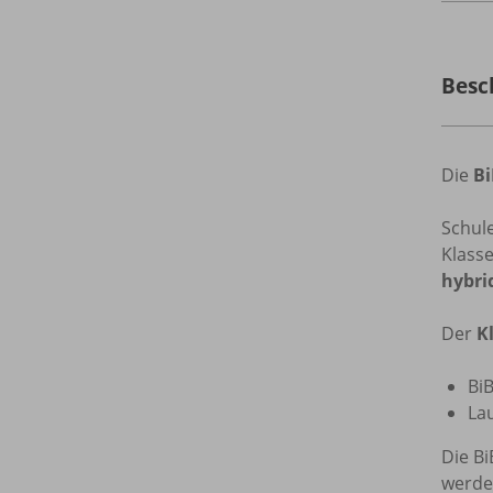
Besc
Die
B
Schul
Klass
hybri
Der
K
Bi
Lau
Die B
werde