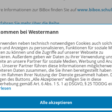
e Informationen zur BiBox finden Sie auf
www.bibox.schul
rfahren Sie mehr über die Reihe
kommen bei Westermann
erwenden neben technisch notwendigen Cookies auch solc
nzbedingungen
e und Anzeigen zu personalisieren, Funktionen für soziale 
ten zu können und die Zugriffe auf unserer Webseite zu
sieren. Außerdem geben wir Daten zu ihrer Verwendung un
ite an unsere Partner für soziale Medien, Werbung und An
r. Unserer Partner führen diese Informationen möglicherwe
-Klassensatz PrintPlus (1 Schuljahr) - Lizenzbedingung
eiteren Daten zusammen, die Sie ihnen bereitgestellt haben
ie im Rahmen Ihrer Nutzung der Dienste gesammelt haben. 
en und Lehrkräfte können den Klassensatz PrintPlus erwerb
gen des Buttons „Alle Akzeptieren“ willigen Sie in diese
erhebung gemäß Art. 6 Abs. 1 S. 1 a) DSGVO, § 25 TDDDG e
Klasse eingeführt ist. Der Klassensatz PrintPlus berechtigt z
rlesen
r/-innen (1 Schuljahr) durch eine Klasse mit bis zu 35 Schül
tzung der BiBox-Einzellizenz für Schüler/-innen ist nur für r
Alle akzeptieren
erkonto der Westermann Gruppe möglich. Eine Einzellizenz f
tzung durch einen einzelnen Nutzer (Lehrkraft, Schülerin od