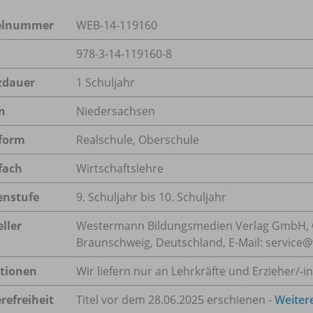
kelnummer
WEB-14-119160
978-3-14-119160-8
zdauer
1 Schuljahr
n
Niedersachsen
form
Realschule, Oberschule
fach
Wirtschaftslehre
enstufe
9. Schuljahr bis 10. Schuljahr
ller
Westermann Bildungsmedien Verlag GmbH, 
Braunschweig, Deutschland, E-Mail: servic
tionen
Wir liefern nur an Lehrkräfte und Erzieher/
-i
refreiheit
Titel vor dem 28.06.2025 erschienen -
Weiter