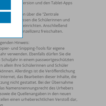
, der Online-Version und den Tablet-Apps
 Einzellizenzen über die "Zentrale
alten. So müssen die Schülerinnen und
rmann Gruppe einrichten. Anschließend
der BiBox-Einzellizenz freischalten.
olgenden Hinweis:
Kopier- und Snipping-Tools für eigene
ahr verwenden. Ebenfalls dürfen Sie die
o Schuljahr in einem passwortgeschützten
rn allein Ihre Schülerinnen und Schüler
önnen. Allerdings ist die Veröffentlichung
Internet, das Bearbeiten dieser Inhalte, die
tzung nicht gestattet. Bei der Übernahme
et, das Namensnennungsrecht des Urhebers
sowie die Quellenangaben in den neuen
tellen einen urheberechtlichen Verstoß dar,
nn.