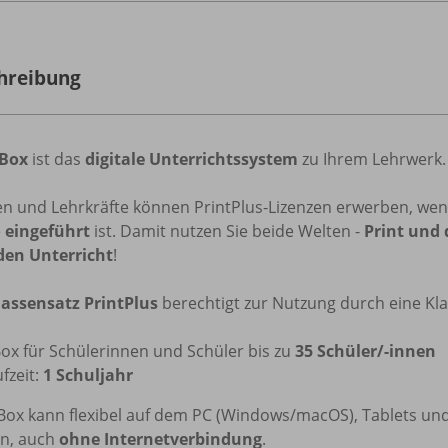
hreibung
iBox
ist das
digitale Unterrichtssystem
zu Ihrem Lehrwerk.
en und Lehrkräfte können PrintPlus-Lizenzen erwerben, we
e
eingeführt
ist. Damit nutzen Sie beide Welten -
Print und 
den Unterricht
!
lassensatz PrintPlus
berechtigt zur Nutzung durch eine Kla
Box für Schülerinnen und Schüler bis zu
35 Schüler/-innen
fzeit:
1 Schuljahr
iBox kann flexibel auf dem PC (Windows/macOS), Tablets un
n, auch
ohne Internetverbindung
.