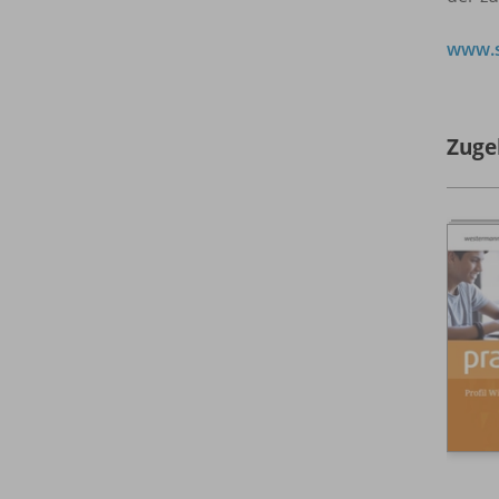
www.s
Zuge