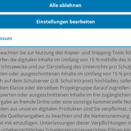
ahresende. Die Nutzer können mit der installierten Version
Alle ablehnen
en.
rliegender Lizenz für Lehrerinnen und Lehrer lassen sich die
Einstellungen bearbeiten
erverwaltung" der Westermann Gruppe einrichten und verw
er sich nicht selbst einen Benutzer-Account bei der Weste
essum
 Lehrkräfte ihren Schülerinnen und Schülern Materialien in 
beachten Sie zur Nutzung des Kopier- und Snipping-Tools f
rfen die digitalen Inhalte im Umfang von 15 % mithilfe des 
ichtszwecke und zur Darstellung des Unterrichts pro Schulj
rten oder ausgeschnittenen Inhalte im Umfang von 15 % pr
h auf dem Schulserver (z.B. Schul-Intranet) hochladen, sofe
ben Klasse oder derselben Projektgruppe darauf zugreifen k
pierten oder ausgeschnittenen Inhalte im frei zugänglichen 
rgabe an fremde Dritte oder eine sonstige kommerzielle Nu
eilen aus unseren digitalen Produkten sind Sie verpflicht
 die Quellenangaben zu beachten und die Namensnennung 
t mit einzufügen. Unterlassungen dieser Verpflichtungen s
u urheberrechtlichen Schadensersatzansprüchen führen ka