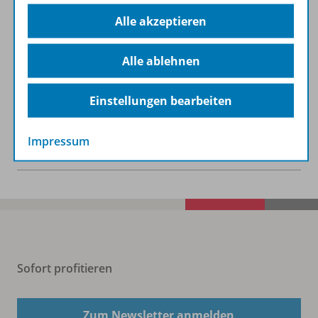
Alle akzeptieren
Lizenzbedingungen
Alle ablehnen
Zugehörige Produkte
Einstellungen bearbeiten
Impressum
Benachrichtigungs-Service
Sofort profitieren
Zum Newsletter anmelden