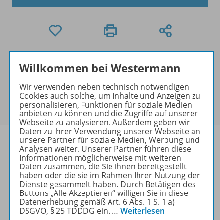
Exklusiver Kundenkreis
Willkommen bei Westermann
Dieses Produkt darf nur von
Ausbildern/Ausbilderinnen, Schulen, Lehrkräften
Wir verwenden neben technisch notwendigen
Cookies auch solche, um Inhalte und Anzeigen zu
und Referendaren/Referendarinnen erworben
personalisieren, Funktionen für soziale Medien
werden.
anbieten zu können und die Zugriffe auf unserer
Webseite zu analysieren. Außerdem geben wir
Daten zu ihrer Verwendung unserer Webseite an
unsere Partner für soziale Medien, Werbung und
Analysen weiter. Unserer Partner führen diese
Informationen möglicherweise mit weiteren
Daten zusammen, die Sie ihnen bereitgestellt
Produktinformationen
haben oder die sie im Rahmen Ihrer Nutzung der
Dienste gesammelt haben. Durch Betätigen des
Buttons „Alle Akzeptieren“ willigen Sie in diese
Datenerhebung gemäß Art. 6 Abs. 1 S. 1 a)
Beschreibung
DSGVO, § 25 TDDDG ein.
…
Weiterlesen