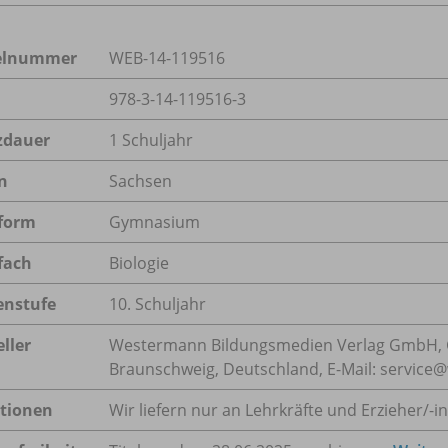
kelnummer
WEB-14-119516
978-3-14-119516-3
zdauer
1 Schuljahr
n
Sachsen
form
Gymnasium
fach
Biologie
enstufe
10. Schuljahr
ller
Westermann Bildungsmedien Verlag GmbH, 
Braunschweig, Deutschland, E-Mail: servic
tionen
Wir liefern nur an Lehrkräfte und Erzieher/
-i