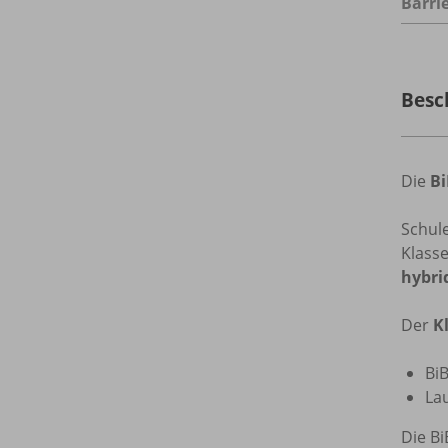
Barrie
Besc
Die
B
Schul
Klass
hybri
Der
K
Bi
Lau
Die B