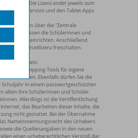
er Schüler). Die Lizenz endet jeweils zum
, der Online-Version und den Tablet-Apps
 Einzellizenzen über die "Zentrale
alten. So müssen die Schülerinnen und
rmann Gruppe einrichten. Anschließend
der BiBox-Einzellizenz freischalten.
olgenden Hinweis:
Kopier- und Snipping-Tools für eigene
ahr verwenden. Ebenfalls dürfen Sie die
o Schuljahr in einem passwortgeschützten
rn allein Ihre Schülerinnen und Schüler
önnen. Allerdings ist die Veröffentlichung
Internet, das Bearbeiten dieser Inhalte, die
tzung nicht gestattet. Bei der Übernahme
et, das Namensnennungsrecht des Urhebers
sowie die Quellenangaben in den neuen
tellen einen urheberechtlichen Verstoß dar,