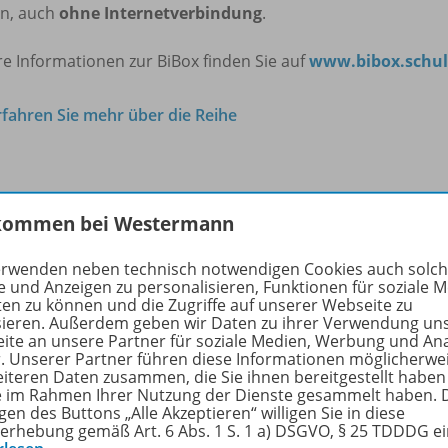
n, auch
ohne Internetverbindung
.
e Informationen zur BiBox finden Sie auf
www.bibox.schul
rfahren Sie mehr über die Reihe
nzbedingungen
kommen bei Westermann
erwenden neben technisch notwendigen Cookies auch solc
e und Anzeigen zu personalisieren, Funktionen für soziale 
-Klassensatz PrintPlus (1 Schuljahr) - Lizenzbedingung
ten zu können und die Zugriffe auf unserer Webseite zu
sieren. Außerdem geben wir Daten zu ihrer Verwendung un
en und Lehrkräfte können den Klassensatz PrintPlus erwerb
ite an unsere Partner für soziale Medien, Werbung und An
r. Unserer Partner führen diese Informationen möglicherwe
Klasse eingeführt ist. Der Klassensatz PrintPlus berechtigt z
eiteren Daten zusammen, die Sie ihnen bereitgestellt haben
r/-innen (1 Schuljahr) durch eine Klasse mit bis zu 35 Schül
ie im Rahmen Ihrer Nutzung der Dienste gesammelt haben. 
tzung der BiBox-Einzellizenz für Schüler/-innen ist nur für r
gen des Buttons „Alle Akzeptieren“ willigen Sie in diese
erhebung gemäß Art. 6 Abs. 1 S. 1 a) DSGVO, § 25 TDDDG e
erkonto der Westermann Gruppe möglich. Eine Einzellizenz f