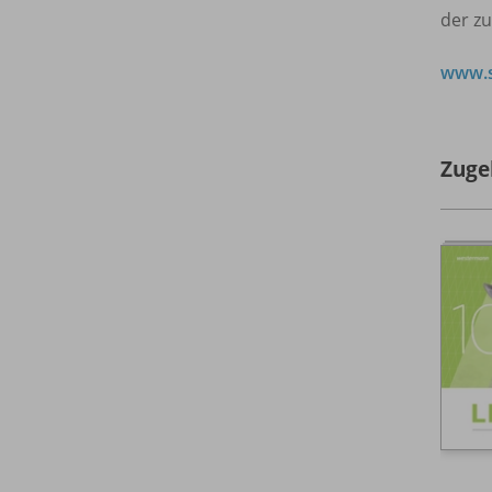
der z
www.s
Zuge