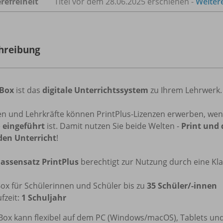
refreiheit
Titel vor dem 28.06.2025 erschienen -
Weiter
hreibung
iBox
ist das
digitale Unterrichtssystem
zu Ihrem Lehrwerk.
en und Lehrkräfte können PrintPlus-Lizenzen erwerben, we
e
eingeführt
ist. Damit nutzen Sie beide Welten -
Print und 
den Unterricht
!
lassensatz PrintPlus
berechtigt zur Nutzung durch eine Kla
Box für Schülerinnen und Schüler bis zu
35 Schüler/-innen
fzeit:
1 Schuljahr
iBox kann flexibel auf dem PC (Windows/macOS), Tablets un