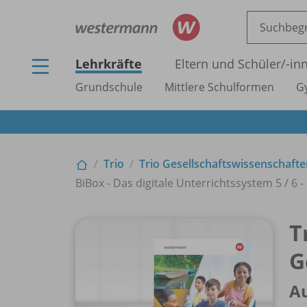
Lehrkräfte
Eltern und Schüler/
-in
Grundschule
Mittlere Schulformen
G
Trio
Trio Gesellschaftswissenschaft
BiBox - Das digitale Unterrichtssystem 5 /
6 -
T
G
Au