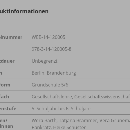
uktinformationen
kelnummer
WEB-14-120005
978-3-14-120005-8
zdauer
Unbegrenzt
n
Berlin, Brandenburg
form
Grundschule 5/
6
fach
Gesellschaftslehre
,
Gesellschaftswissenschaf
enstufe
5. Schuljahr bis 6. Schuljahr
en/
Wera Barth, Tatjana Brammer, Vera Grunema
innen
Pankratz, Heike Schuster