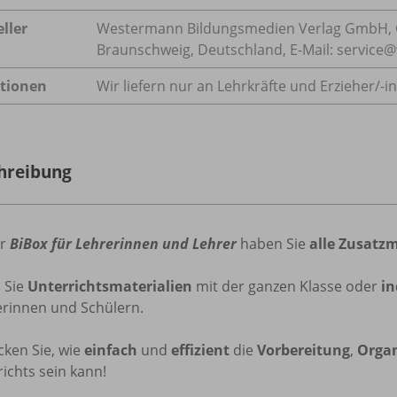
ller
Westermann Bildungsmedien Verlag GmbH, 
Braunschweig, Deutschland, E-Mail: servic
tionen
Wir liefern nur an Lehrkräfte und Erzieher/
-i
hreibung
er
BiBox für Lehrerinnen und Lehrer
haben Sie
alle Zusatzm
n
Sie
Unterrichtsmaterialien
mit der ganzen Klasse oder
in
erinnen und Schülern.
cken Sie, wie
einfach
und
effizient
die
Vorbereitung
,
Organ
ichts sein kann!