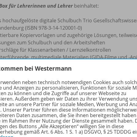
Box für Lehrerinnen und Lehrer
beinhaltet:
s hochaufgelöste digitale Schulbuch Trio Gesellschaftswisse
andenburg (ISBN 978-3-14-120001-0)
tierbare Kopiervorlagen und zugehörige Lösungen, teilweise
sungen zum Schulbuch und den Arbeitsheften
schläge für Klassenarbeiten / Lernzielkontrollen
iterführende, multimediale Materialien (GIDA-Filme und -An
eitsblätter) für den Einsatz im Unterricht
kommen bei Westermann
rdermaterial zur Differenzierung im inklusiven Unterricht
rkzeuge für die Arbeit mit den Buchseiten
erwenden neben technisch notwendigen Cookies auch solc
load-Funktion für eigene Dateien
e und Anzeigen zu personalisieren, Funktionen für soziale 
ten zu können und die Zugriffe auf unserer Webseite zu
erialfreischaltung für Ihre Schülerinnen und Schüler
sieren. Außerdem geben wir Daten zu ihrer Verwendung un
hülerverwaltungssystem
ite an unsere Partner für soziale Medien, Werbung und An
r. Unserer Partner führen diese Informationen möglicherwe
iBox kann flexibel auf dem PC (Windows/macOS), Tablets un
eiteren Daten zusammen, die Sie ihnen bereitgestellt haben
n, auch
ohne Internetverbindung
.
ie im Rahmen Ihrer Nutzung der Dienste gesammelt haben. 
gen des Buttons „Alle Akzeptieren“ willigen Sie in diese
erhebung gemäß Art. 6 Abs. 1 S. 1 a) DSGVO, § 25 TDDDG e
e Informationen zur BiBox finden Sie auf
www.bibox.schule