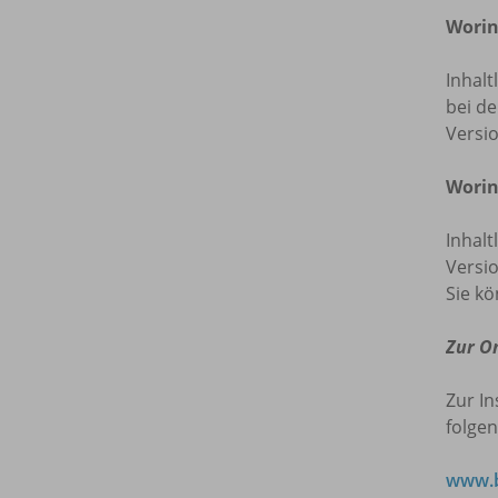
Worin
Inhalt
bei de
Versi
Worin
Inhalt
Versio
Sie kö
Zur O
Zur In
folgen
www.b