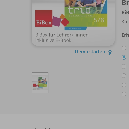
B
BiB
Kol
Erh
Demo starten