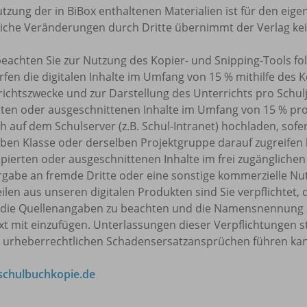
tzung der in BiBox enthaltenen Materialien ist für den eige
tliche Veränderungen durch Dritte übernimmt der Verlag ke
beachten Sie zur Nutzung des Kopier- und Snipping-Tools f
rfen die digitalen Inhalte im Umfang von 15 % mithilfe des 
ichtszwecke und zur Darstellung des Unterrichts pro Schulj
rten oder ausgeschnittenen Inhalte im Umfang von 15 % pr
h auf dem Schulserver (z.B. Schul-Intranet) hochladen, sofe
ben Klasse oder derselben Projektgruppe darauf zugreifen k
pierten oder ausgeschnittenen Inhalte im frei zugänglichen 
rgabe an fremde Dritte oder eine sonstige kommerzielle Nu
eilen aus unseren digitalen Produkten sind Sie verpflicht
 die Quellenangaben zu beachten und die Namensnennung 
t mit einzufügen. Unterlassungen dieser Verpflichtungen s
u urheberrechtlichen Schadensersatzansprüchen führen ka
chulbuchkopie.de