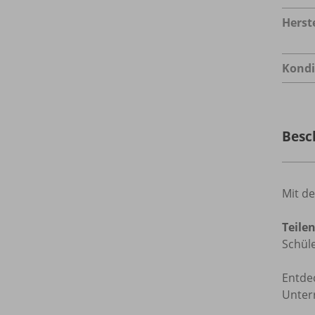
Herste
Kondi
Besc
Mit d
Teile
Schül
Entde
Unterr