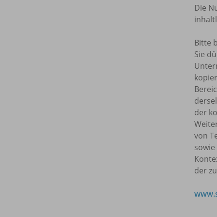
Die Nu
inhal
Bitte 
Sie dü
Unterr
kopie
Bereic
dersel
der ko
Weite
von T
sowie
Kontex
der z
www.s