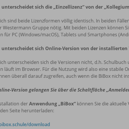
 unterscheidet sich die „Einzellizenz“ von der „Kollegium
lich sind beide Lizenzformen völlig identisch. In beiden Fäl
r Westermann Gruppe nötig. Mit beiden Lizenzen können Sie 
on für PC (Windows/macOS), Tablets und Smartphones (Andr
 unterscheidet sich Online-Version von der installierten
lich unterscheiden sich die Versionen nicht, d.h. Schulbuch 
n läuft im Browser. Für die Nutzung wird also eine stabile O
nnen überall darauf zugreifen, auch wenn die BiBox nicht insta
nline-Version gelangen Sie über die Schaltfläche „Anmelde
stallation der
Anwendung „BiBox“
können Sie die aktuelle 
den Seite herunterladen:
ibox.schule/download