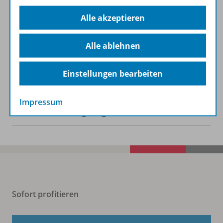
Alle akzeptieren
Lizenzbedingungen
Alle ablehnen
Zugehörige Produkte
Einstellungen bearbeiten
Impressum
Benachrichtigungs-Service
Sofort profitieren