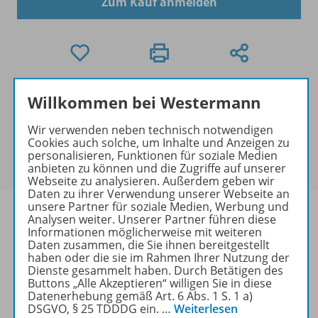
Zum Kauf anmelden
Exklusiver Kundenkreis
Willkommen bei Westermann
Dieses Produkt darf nur von
Wir verwenden neben technisch notwendigen
Ausbildern/Ausbilderinnen, Erziehern/Erzieherinnen,
Cookies auch solche, um Inhalte und Anzeigen zu
Lehrkräften und Referendaren/Referendarinnen
personalisieren, Funktionen für soziale Medien
erworben werden.
anbieten zu können und die Zugriffe auf unserer
Webseite zu analysieren. Außerdem geben wir
Daten zu ihrer Verwendung unserer Webseite an
unsere Partner für soziale Medien, Werbung und
Analysen weiter. Unserer Partner führen diese
Informationen möglicherweise mit weiteren
Daten zusammen, die Sie ihnen bereitgestellt
Produktinformationen
haben oder die sie im Rahmen Ihrer Nutzung der
Dienste gesammelt haben. Durch Betätigen des
Buttons „Alle Akzeptieren“ willigen Sie in diese
Datenerhebung gemäß Art. 6 Abs. 1 S. 1 a)
Beschreibung
DSGVO, § 25 TDDDG ein.
…
Weiterlesen