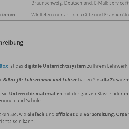
Braunschweig, Deutschland, E-Mail: servic
tionen
Wir liefern nur an Lehrkräfte und Erzieher/
-i
hreibung
iBox
ist das
digitale Unterrichtssystem
zu Ihrem Lehrwerk.
er
BiBox für Lehrerinnen und Lehrer
haben Sie
alle Zusatzm
n
Sie
Unterrichtsmaterialien
mit der ganzen Klasse oder
in
erinnen und Schülern.
cken Sie, wie
einfach
und
effizient
die
Vorbereitung
,
Organ
ichts sein kann!