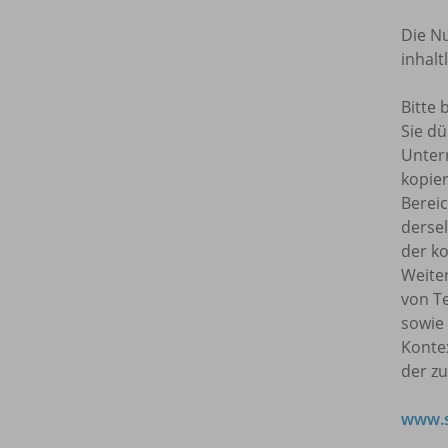
Die Nu
inhal
Bitte 
Sie dü
Unterr
kopie
Bereic
dersel
der ko
Weite
von T
sowie
Kontex
der z
www.s