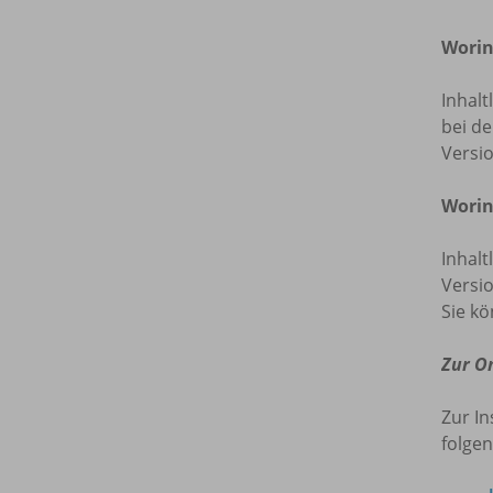
Worin
Inhalt
bei de
Versi
Worin
Inhalt
Versio
Sie kö
Zur O
Zur In
folgen