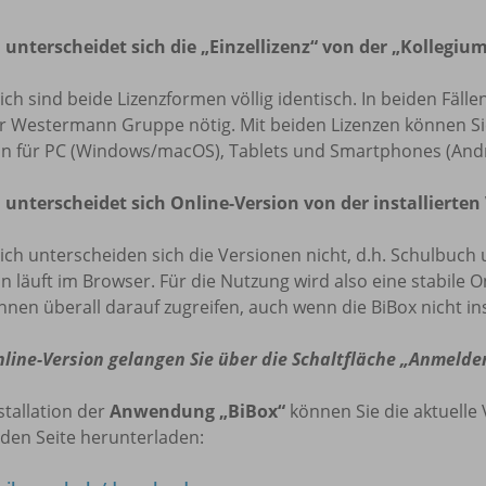
 unterscheidet sich die „Einzellizenz“ von der „Kollegium
lich sind beide Lizenzformen völlig identisch. In beiden Fäl
r Westermann Gruppe nötig. Mit beiden Lizenzen können Sie 
on für PC (Windows/macOS), Tablets und Smartphones (Andr
 unterscheidet sich Online-Version von der installierten
lich unterscheiden sich die Versionen nicht, d.h. Schulbuch 
n läuft im Browser. Für die Nutzung wird also eine stabile O
nnen überall darauf zugreifen, auch wenn die BiBox nicht insta
nline-Version gelangen Sie über die Schaltfläche „Anmelde
stallation der
Anwendung „BiBox“
können Sie die aktuelle 
den Seite herunterladen: