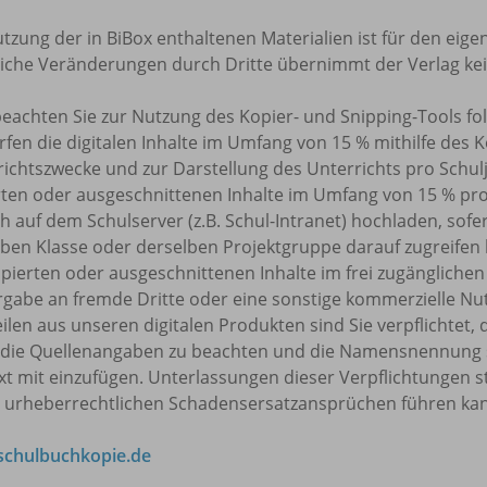
tzung der in BiBox enthaltenen Materialien ist für den eige
tliche Veränderungen durch Dritte übernimmt der Verlag ke
beachten Sie zur Nutzung des Kopier- und Snipping-Tools f
rfen die digitalen Inhalte im Umfang von 15 % mithilfe des 
ichtszwecke und zur Darstellung des Unterrichts pro Schulj
rten oder ausgeschnittenen Inhalte im Umfang von 15 % pr
h auf dem Schulserver (z.B. Schul-Intranet) hochladen, sofe
ben Klasse oder derselben Projektgruppe darauf zugreifen k
pierten oder ausgeschnittenen Inhalte im frei zugänglichen 
rgabe an fremde Dritte oder eine sonstige kommerzielle Nu
eilen aus unseren digitalen Produkten sind Sie verpflicht
 die Quellenangaben zu beachten und die Namensnennung 
t mit einzufügen. Unterlassungen dieser Verpflichtungen s
u urheberrechtlichen Schadensersatzansprüchen führen ka
chulbuchkopie.de