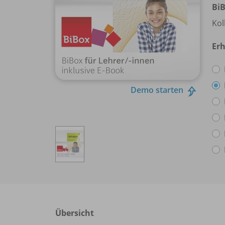
BiB
Kol
Erh
Demo starten
Übersicht