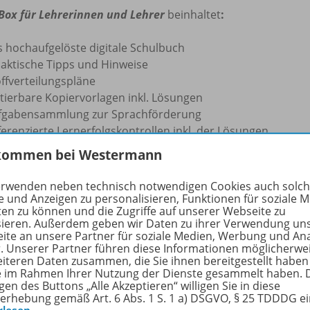
Box für Lehrerinnen und Lehrer
beinhaltet
:
s hochaufgelöste digitale Schulbuch
daktische Tipps und Hinweise
ffverteilungspläne
itierbare Kopiervorlagen inkl. Lösungen
fgabensammlung zur Sprachförderung
ferenzierte Lernerfolgskontrollen inkl. der Lösungen
le Lösungen zum Schulbuch
kommen bei Westermann
THExTRAINER Aufgabengenerator
klärvideos zu verschiedenen Inhalten
erwenden neben technisch notwendigen Cookies auch solc
teraktive Übungen
e und Anzeigen zu personalisieren, Funktionen für soziale 
ten zu können und die Zugriffe auf unserer Webseite zu
sieren. Außerdem geben wir Daten zu ihrer Verwendung un
iBox kann flexibel auf PC/MAC, Tablets und Smartphones ge
ite an unsere Partner für soziale Medien, Werbung und An
netverbindung
.
r. Unserer Partner führen diese Informationen möglicherwe
eiteren Daten zusammen, die Sie ihnen bereitgestellt haben
ie im Rahmen Ihrer Nutzung der Dienste gesammelt haben. 
e Informationen zur BiBox finden Sie
hier
.
gen des Buttons „Alle Akzeptieren“ willigen Sie in diese
erhebung gemäß Art. 6 Abs. 1 S. 1 a) DSGVO, § 25 TDDDG e