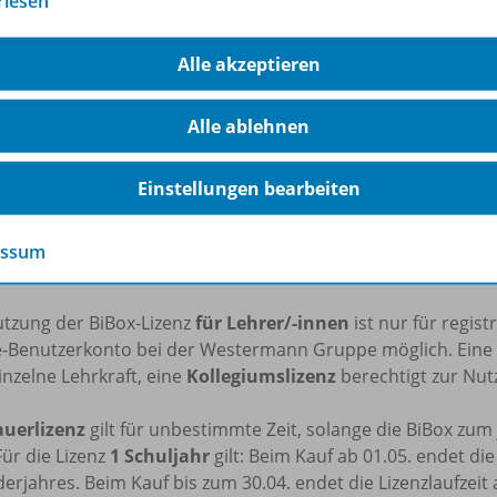
rlesen
kostenlos die BiBox für Lehrerinnen und Lehrer testen!
Alle akzeptieren
rfahren Sie mehr über die Reihe
Alle ablehnen
nzbedingungen
Einstellungen bearbeiten
essum
 – Lizenzbedingungen und Nutzungshinweise
utzung der BiBox-Lizenz
für Lehrer/-innen
ist nur für regis
e-Benutzerkonto bei der Westermann Gruppe möglich. Eine
inzelne Lehrkraft, eine
Kollegiumslizenz
berechtigt zur Nutz
uerlizenz
gilt für unbestimmte Zeit, solange die BiBox zu
Für die Lizenz
1 Schuljahr
gilt: Beim Kauf ab 01.05. endet di
erjahres. Beim Kauf bis zum 30.04. endet die Lizenzlaufzeit