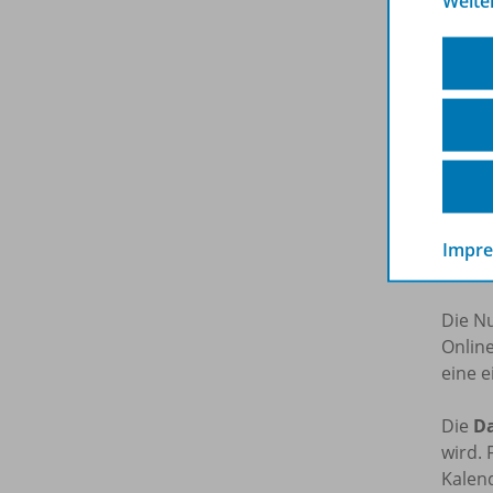
Weite
Jetzt 
E
Lize
Impr
BiBox
Die N
Onlin
eine e
Die
Da
wird. 
Kalend