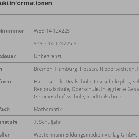
uktinformationen
kelnummer
WEB-14-124225
978-3-14-124225-6
zdauer
Unbegrenzt
n
Bremen, Hamburg, Hessen, Niedersachsen, Rh
form
Hauptschule, Realschule, Realschule plus, Se
Regionalschule, Oberschule, Integrierte Ge
Gemeinschaftsschule, Stadtteilschule
fach
Mathematik
enstufe
7. Schuljahr
ller
Westermann Bildungsmedien Verlag GmbH, 