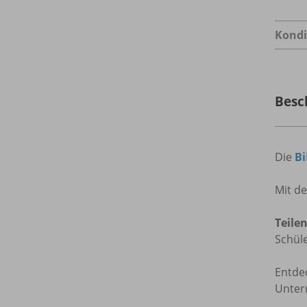
Kondi
Besc
Die
B
Mit d
Teile
Schül
Entde
Unterr