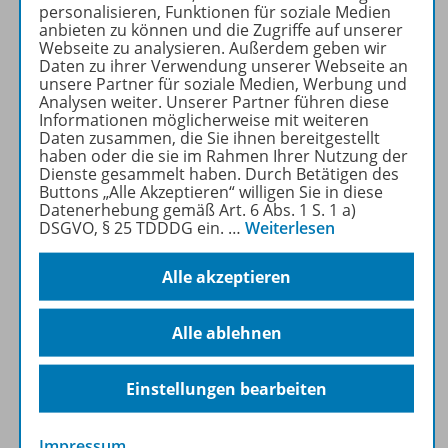
personalisieren, Funktionen für soziale Medien
Ausgabe!
anbieten zu können und die Zugriffe auf unserer
Webseite zu analysieren. Außerdem geben wir
Ausführliche Informationen
Daten zu ihrer Verwendung unserer Webseite an
zu
wortstark
erhalten Sie auf
unsere Partner für soziale Medien, Werbung und
Analysen weiter. Unserer Partner führen diese
unserer
Informationen möglicherweise mit weiteren
Konzept-Seite.
Daten zusammen, die Sie ihnen bereitgestellt
haben oder die sie im Rahmen Ihrer Nutzung der
Dienste gesammelt haben. Durch Betätigen des
Mehr erfahren
Buttons „Alle Akzeptieren“ willigen Sie in diese
Datenerhebung gemäß Art. 6 Abs. 1 S. 1 a)
DSGVO, § 25 TDDDG ein.
…
Weiterlesen
Alle akzeptieren
Produktinformationen
Alle ablehnen
Beschreibung
Einstellungen bearbeiten
Impressum