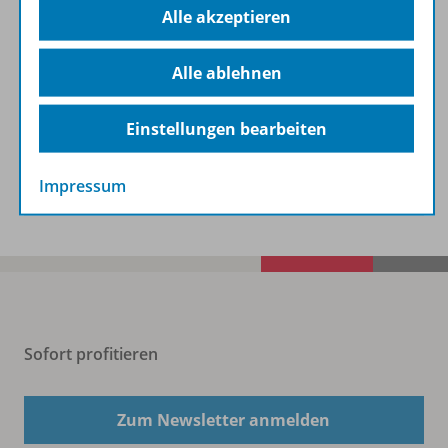
Alle akzeptieren
Lizenzbedingungen
Alle ablehnen
Zugehörige Produkte
Einstellungen bearbeiten
Benachrichtigungs-Service
Impressum
Sofort profitieren
Zum Newsletter anmelden