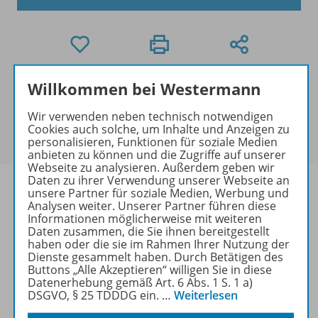
Willkommen bei Westermann
Mengenrabatt
Für dieses Produkt gibt es bei der Bestellung für Ihre
Wir verwenden neben technisch notwendigen
Klasse einen
Mengenrabatt
. Der rabattierte Preis
Cookies auch solche, um Inhalte und Anzeigen zu
wird Ihnen an der Kasse angezeigt.
personalisieren, Funktionen für soziale Medien
anbieten zu können und die Zugriffe auf unserer
Webseite zu analysieren. Außerdem geben wir
Daten zu ihrer Verwendung unserer Webseite an
unsere Partner für soziale Medien, Werbung und
Analysen weiter. Unserer Partner führen diese
Informationen möglicherweise mit weiteren
Produktinformationen
Daten zusammen, die Sie ihnen bereitgestellt
haben oder die sie im Rahmen Ihrer Nutzung der
Dienste gesammelt haben. Durch Betätigen des
Buttons „Alle Akzeptieren“ willigen Sie in diese
Beschreibung
Datenerhebung gemäß Art. 6 Abs. 1 S. 1 a)
DSGVO, § 25 TDDDG ein.
…
Weiterlesen